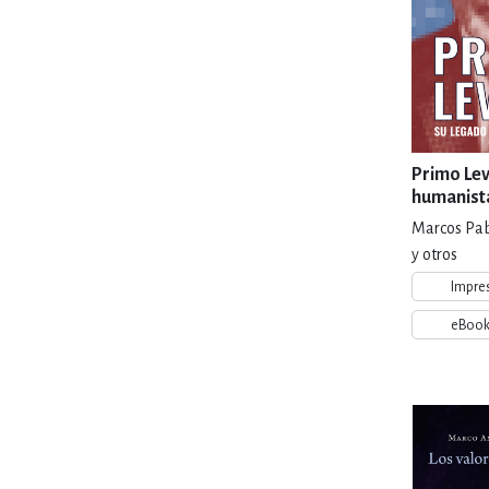
Primo Lev
humanist
Marcos Pab
y otros
Impre
eBoo