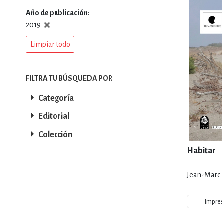
Año de publicación
DEPORTES Y ACT
2019
Limpiar todo
ECONO
FILTRA TU BÚSQUEDA POR
Categoría
ESTILOS DE VIDA
Editorial
Colección
FILOSOFÍA
Habitar
Jean-Marc 
INFANTILES, JUVE
Impre