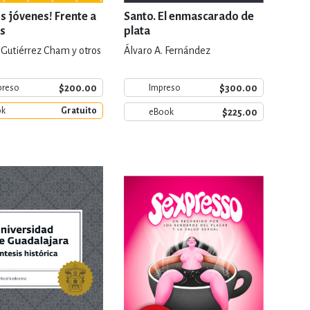
os jóvenes! Frente a
Santo. El enmascarado de
is
plata
Gutiérrez Cham y otros
Álvaro A. Fernández
$200.00
$300.00
preso
Impreso
ok
Gratuito
$225.00
eBook