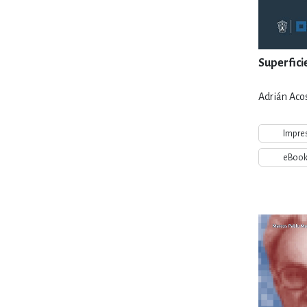
Superfici
Adrián Acos
Impre
eBoo