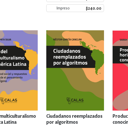
ENCIAS
MEDICINA, ENFERM
$240.00
Impreso
ICA, LIBROS DE CÓMICS, DIBU
 RELACIONES Y DESARROLLO P
SOCIEDAD Y CIENCIAS SOCIALE
OLOGÍA, INGENIERÍA, AGRICU
 multiculturalismo
Ciudadanos reemplazados
Producc
a Latina
por algoritmos
conoci