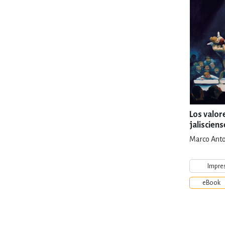
Los valor
jaliscien
Marco Anto
Impre
eBook