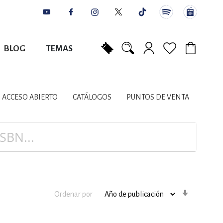
BLOG
TEMAS
Mi carrito
NES
AUTORES
CATÁLOGOS
COLABORADORES
PUNTOS DE VENTA
CONTACTO
IOS LITERARIOS
ACCESO ABIERTO
CATÁLOGOS
PUNTOS DE VENTA
NTE, PLANIFICACIÓN
A
Orden
Ordenar por
ascenden
DISCIPLINARES