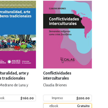
RE
DERECHO
ESTIÓN
 Y TEMAS AFINES
RQUEOLOGÍA
lturalidad, arte y
Conflictividades
 tradicionales
interculturales
 Medrano de Luna y
Claudia Briones
JE Y LINGÜÍSTICA
$160.00
$200.00
ook
Impreso
eBook
Gratuito