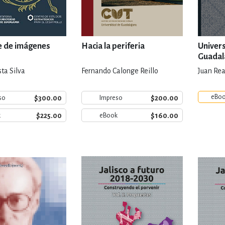
e de imágenes
Hacia la periferia
Univer
Guadala
históri
ta Silva
Fernando Calonge Reillo
Juan Re
eBo
$300.00
$200.00
so
Impreso
$225.00
$160.00
k
eBook