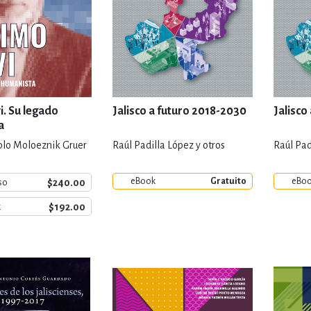
i. Su legado
Jalisco a futuro 2018-2030
Jalisco
a
lo Moloeznik Gruer
Raúl Padilla López y otros
Raúl Pad
eBook
Gratuito
eBo
$240.00
so
$192.00
k