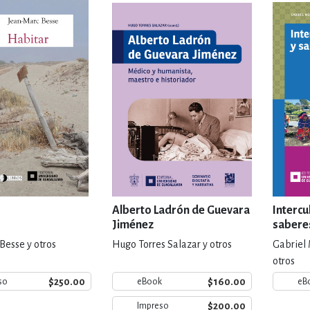
IVIDADES DE OCIO AL AIRE LIB
MÍA, FINANZAS, EMPRESA Y G
, AFICIONES Y OCIO
FICCIÓN
 Y RELIGIÓN
HISTORIA Y A
Alberto Ladrón de Guevara
Intercu
Jiménez
saberes
Besse y otros
Hugo Torres Salazar y otros
Gabriel
NILES Y DIDÁCTICOS
LENGUA
otros
$250.00
$160.00
so
eBook
eB
$200.00
Impreso