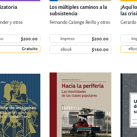
lizatoria
Los múltiples caminos a la
¡Aquí l
subsistencia
las cris
nder y otros
Fernando Calonge Reillo y otros
Gerardo 
$200.00
$200.00
so
Impreso
Im
Gratuito
eBo
$160.00
eBook