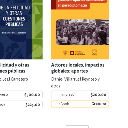
elicidad y otras
Actores locales, impactos
nes públicas
globales: aportes
académicos en
 Leal Carretero
Daniel Villarruel Reynoso y
paradiplomacia
otros
$300.00
$200.00
preso
Impreso
eBook
Gratuito
$225.00
ook