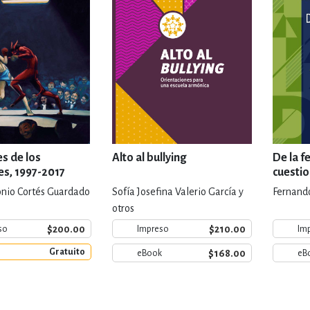
es de los
Alto al bullying
De la f
ses, 1997-2017
cuestio
nio Cortés Guardado
Sofía Josefina Valerio García y
Fernando
otros
$200.00
$210.00
so
Impreso
Im
Gratuito
$168.00
eBook
eB