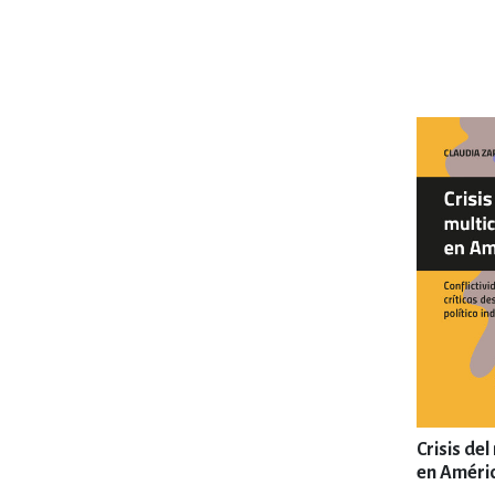
MATEMÁTICAS Y CI
NOVELA GRÁF
SALUD,
TECN
Crisis del
en Améric