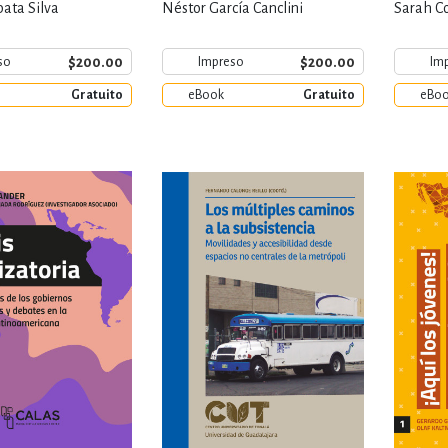
pata Silva
Néstor García Canclini
Sarah C
$200.00
$200.00
so
Impreso
Im
Gratuito
eBook
Gratuito
eBo