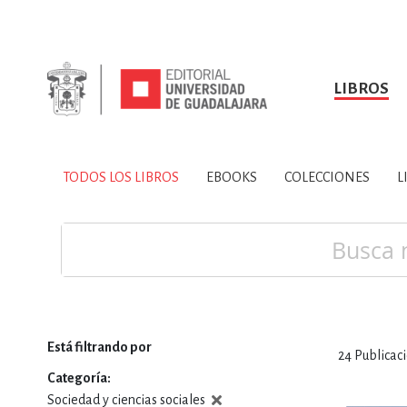
LIBROS
SOBRE NOSOTROS
TODOS LOS LIBROS
HISTORIA
EBOOKS
VINCULA
LIBRO
ARTES
BIO
TODOS LOS LIBROS
EBOOKS
COLECCIONES
L
CIENCIAS DE LA TI
Buscar
Está filtrando por
24
Publicac
CONSULTA, IN
Categoría
Sociedad y ciencias sociales