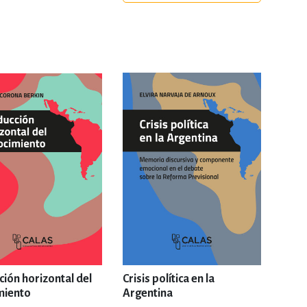
ERÍA, VETERINARIA
JOS ANIMADOS
ERSONAL
S
LTURA
ión horizontal del
Crisis política en la
miento
Argentina