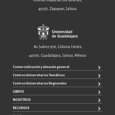
colonia Industrial Los Belenes,
45150, Zapopan, Jalisco.
Av. Juárez 976, Colonia Centro
44100, Guadalajara, Jalisco, México
Comercialización y almacén general
Centros Universitarios Temáticos
+52 33 3640 6326
+52 33 3640 4595
Centros Universitarios Regionales
CUAAD
contacto@editorial.udg.mx
CUCEA
LIBROS
CUALTOS
ventas@editorial.udg.mx
CUCS
CUCHAPALA
NOSOTROS
WhatsApp: +52 33 1433 6869
TODOS LOS LIBROS
CUCBA
CUCIÉNEGA
E-BOOKS
RECURSOS
CUCEI
SOBRE NOSOTROS
CUCOSTA
LIBROS DE TEXTO