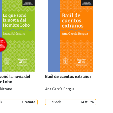
RE
DERECHO
ESTIÓN
 Y TEMAS AFINES
RQUEOLOGÍA
soñó la novia del
Baúl de cuentos extraños
e Lobo
olórzano
Ana García Bergua
JE Y LINGÜÍSTICA
ok
Gratuito
eBook
Gratuito