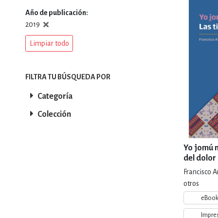
Año de publicación
DEPORTES Y ACT
2019
Limpiar todo
ECONO
FILTRA TU BÚSQUEDA POR
Categoría
ESTILOS DE VIDA
Colección
FILOSOFÍA
Yo jomú nu
del dolor
Francisco A
INFANTILES, JUVE
otros
eBoo
Impre