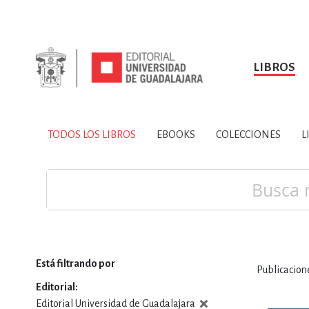
LIBROS
SOBRE NOSOTROS
TODOS LOS LIBROS
HISTORIA
EBOOKS
VINCULA
LIBRO
ARTES
BIO
TODOS LOS LIBROS
EBOOKS
COLECCIONES
L
CIENCIAS DE LA TI
Buscar
Está filtrando por
Publicacio
CONSULTA, IN
Editorial
Editorial Universidad de Guadalajara