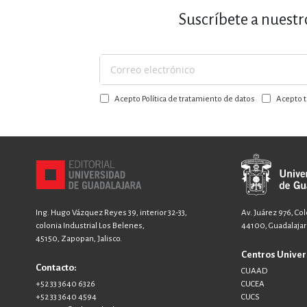
Suscríbete a nuestr
Suscríbase
a
Acepto Política de tratamiento de datos
Acepto t
nuestro
boletín:
Ing. Hugo Vázquez Reyes 39, interior 32-33,
Av. Juárez 976, Co
colonia Industrial Los Belenes,
44100, Guadalajara
45150, Zapopan, Jalisco.
Centros Univer
Contacto:
CUAAD
+52 33 3640 6326
CUCEA
+52 33 3640 4594
CUCS