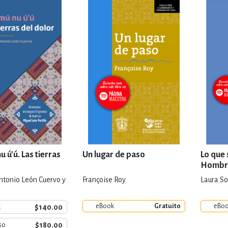
IVIDADES DE OCIO AL AIRE LIB
MÍA, FINANZAS, EMPRESA Y G
, AFICIONES Y OCIO
FICCIÓN
 Y RELIGIÓN
HISTORIA Y A
 ú'ú. Las tierras
Un lugar de paso
Lo que 
Hombr
ntonio León Cuervo y
Françoise Roy
Laura S
NILES Y DIDÁCTICOS
LENGUA
eBook
Gratuito
eBo
$140.00
k
$180.00
so