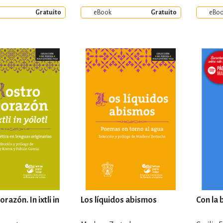
Gratuito
eBook
Gratuito
eBo
orazón. In ixtli in
Los líquidos abismos
Con la 