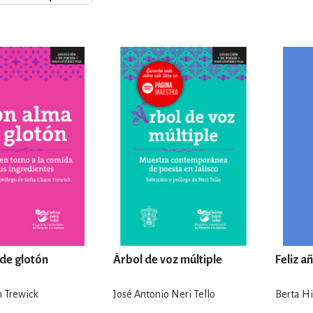
ENCIAS
MEDICINA, ENFERM
ICA, LIBROS DE CÓMICS, DIBU
 RELACIONES Y DESARROLLO P
SOCIEDAD Y CIENCIAS SOCIALE
OLOGÍA, INGENIERÍA, AGRICU
de glotón
Árbol de voz múltiple
Feliz a
 Trewick
José Antonio Neri Tello
Berta Hi