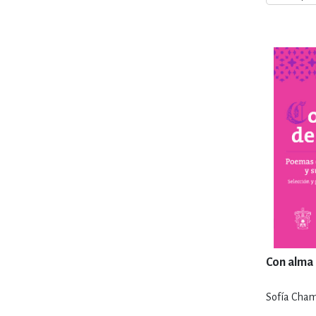
MATEMÁTICAS Y CI
NOVELA GRÁF
SALUD,
TECN
Con alma 
Sofía Cham