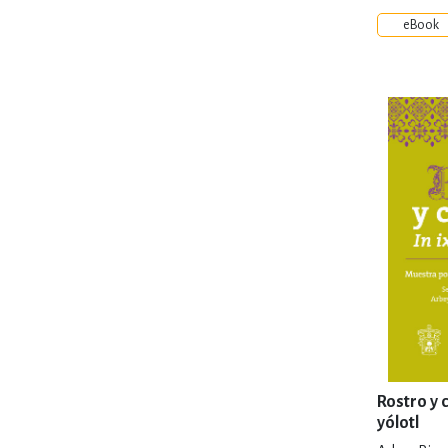
eBook
Rostro y c
yólotl