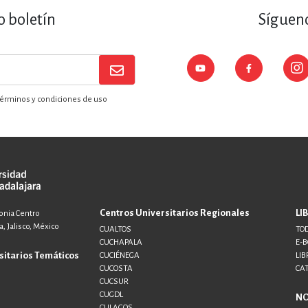
o boletín
Sígueno
érminos y condiciones de uso
Centros Universitarios Regionales
LI
lonia Centro
, Jalisco, México
CUALTOS
TOD
CUCHAPALA
E-
sitarios Temáticos
CUCIÉNEGA
LIB
CUCOSTA
CA
CUCSUR
CUGDL
N
CULAGOS