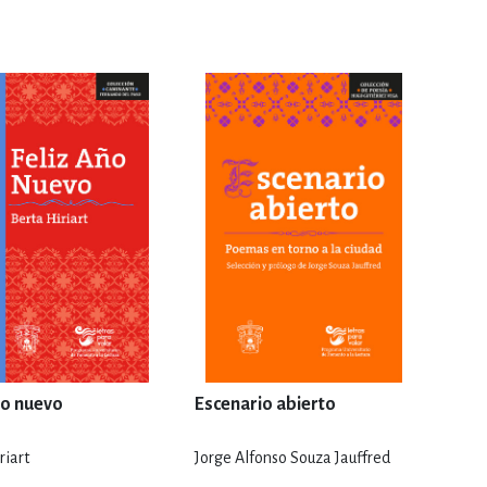
ERÍA, VETERINARIA
JOS ANIMADOS
ERSONAL
S
LTURA
ño nuevo
Escenario abierto
riart
Jorge Alfonso Souza Jauffred