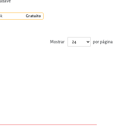
Eudave
ok
Gratuito
Mostrar
por página