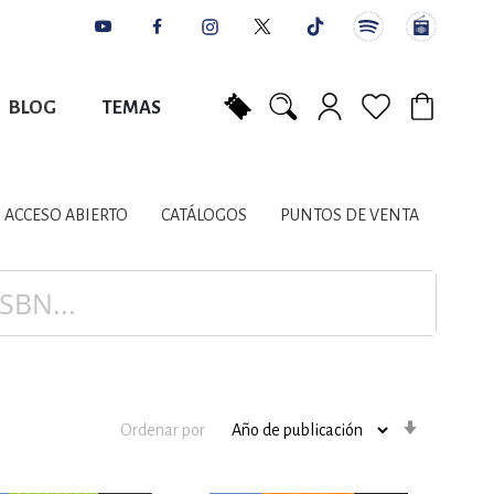
BLOG
TEMAS
Mi carrito
NES
AUTORES
CATÁLOGOS
COLABORADORES
PUNTOS DE VENTA
CONTACTO
IOS LITERARIOS
ACCESO ABIERTO
CATÁLOGOS
PUNTOS DE VENTA
NTE, PLANIFICACIÓN
A
Orden
Ordenar por
ascenden
DISCIPLINARES