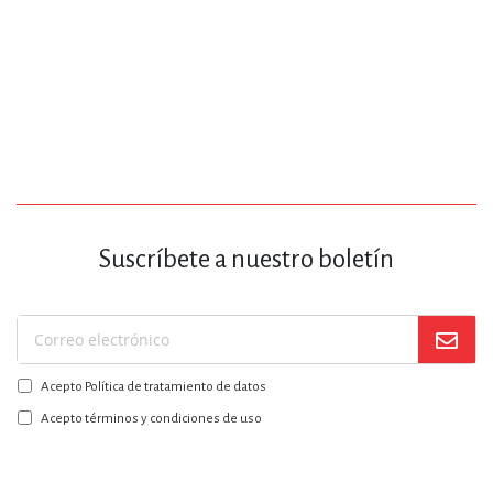
Suscríbete a nuestro boletín
Suscríbase
a
Acepto Política de tratamiento de datos
nuestro
boletín:
Acepto términos y condiciones de uso