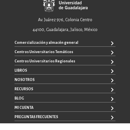
Av. Juárez 976, Colonia Centro
44100, Guadalajara, Jalisco, México
Comercialización y almacén general
Centros Universitarios Temáticos
+52 33 3640 6326
+52 33 3640 4595
Centros Universitarios Regionales
CUAAD
contacto@editorial.udg.mx
CUCEA
LIBROS
CUALTOS
ventas@editorial.udg.mx
CUCS
CUCHAPALA
NOSOTROS
WhatsApp: +52 33 1433 6869
TODOS LOS LIBROS
CUCBA
CUCIÉNEGA
E-BOOKS
RECURSOS
CUCEI
SOBRE NOSOTROS
CUCOSTA
LIBROS DE TEXTO
CUCSH
CONTACTO
BLOG
CUCSUR
PROMOCIONALES
CATÁLOGOS
AUTORES
CUGDL
CONVOCATORIAS
MI CUENTA
LA VENTANA ROJA
CULAGOS
PREGUNTAS FRECUENTES
REGISTRO
CUNORTE
INICIA SESIÓN
CUSUR
AVISO LEGAL