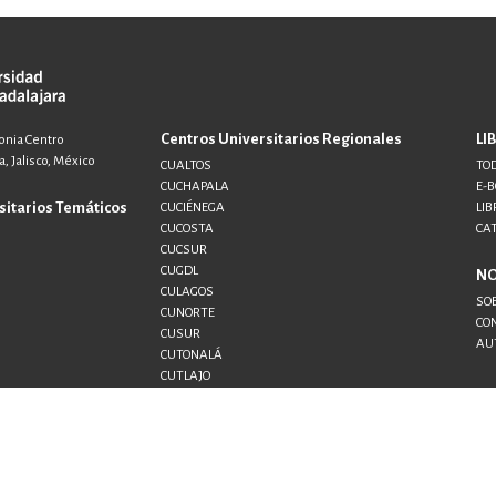
Centros Universitarios Regionales
LI
lonia Centro
, Jalisco, México
CUALTOS
TOD
CUCHAPALA
E-
sitarios Temáticos
CUCIÉNEGA
LIB
CUCOSTA
CA
CUCSUR
CUGDL
N
CULAGOS
SO
CUNORTE
CO
CUSUR
AU
CUTONALÁ
CUTLAJO
CUTLAQUE
CUVALLES
SEMS
UDG+