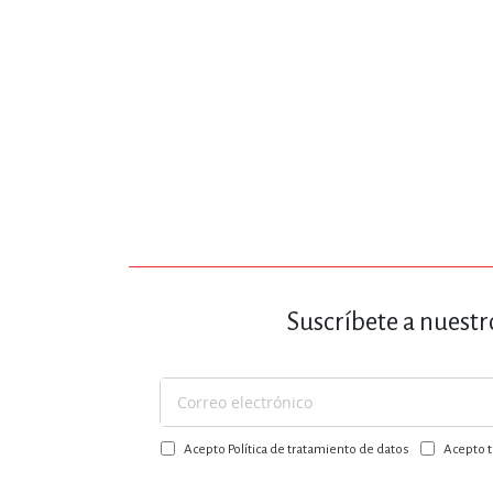
Suscríbete a nuestr
Suscríbase
a
Acepto Política de tratamiento de datos
Acepto t
nuestro
boletín: