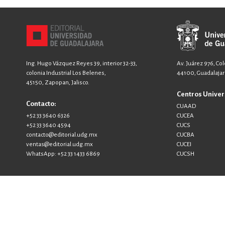
Ing. Hugo Vázquez Reyes 39, interior 32-33,
Av. Juárez 976, Co
colonia Industrial Los Belenes,
44100, Guadalajara
45150, Zapopan, Jalisco.
Centros Univer
Contacto:
CUAAD
+52 33 3640 6326
CUCEA
+52 33 3640 4594
CUCS
contacto@editorial.udg.mx
CUCBA
ventas@editorial.udg.mx
CUCEI
WhatsApp: +52 33 1433 6869
CUCSH