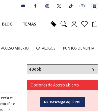
BLOG
TEMAS
Mi carrito
NES
AUTORES
CATÁLOGOS
COLABORADORES
PUNTOS DE VENTA
CONTACTO
IOS LITERARIOS
ACCESO ABIERTO
CATÁLOGOS
PUNTOS DE VENTA
NTE, PLANIFICACIÓN
eBook
A
Opciones de Acceso abierto
Leerla es
Descarga aquí PDF
DISCIPLINARES
 extraño e
os diez