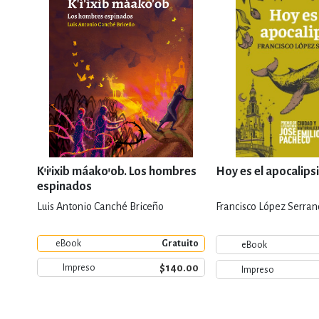
K'i'ixib máako'ob. Los hombres
Hoy es el apocalips
espinados
Luis Antonio Canché Briceño
Francisco López Serran
eBook
Gratuito
eBook
$140.00
Impreso
Impreso