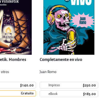
etik. Hombres
Completamente en vivo
Cuat
 otros
Juan Romo
Carlo
$140.00
$250.00
Impreso
Gratuito
$185.00
eBook