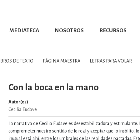
MEDIATECA
NOSOTROS
RECURSOS
CIÓN UDG
S DE TEXTO
PROMOCIONALES
DISTINCIONES
PUBLICACIONES RED UNIVERSITARIA
CONVOCATORIAS
NUMERALIA
CÓMO LEER EBOOKS
DIRECTORIO
COLECCIO
GRAFÍAS, LITERATURA Y ESTUD
IBROS DE TEXTO
PÁGINA MAESTRA
LETRAS PARA VOLAR
ERRA, GEOGRAFÍA, MEDIOAMBIE
Con la boca en la mano
Autor(es)
COMPUTACIÓN E INFORMÁTIC
Cecilia Eudave
La narrativa de Cecilia Eudave es desestabilizadora y estimulante. 
FORMACIÓN Y MATERIAS INTER
comprometer nuestro sentido de lo real y aceptar que lo insólito, lo
inusual está ahí, entre los umbrales de las realidades pactadas. Est