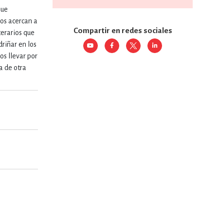
que
nos acercan a
RE
DERECHO
Compartir en redes sociales
terarios que
riñar en los
os llevar por
ESTIÓN
a de otra
 Y TEMAS AFINES
RQUEOLOGÍA
JE Y LINGÜÍSTICA