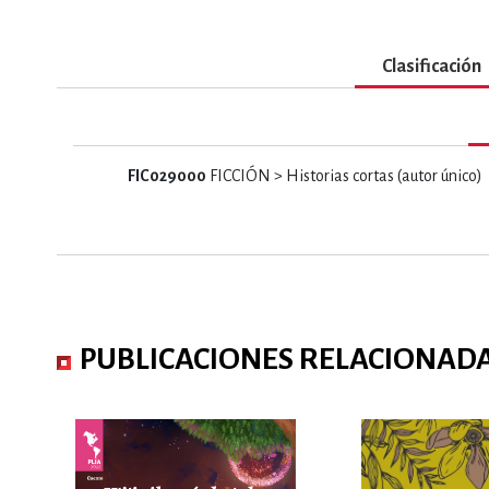
MATEMÁTICAS Y CI
Clasificación
NOVELA GRÁF
FIC029000
FICCIÓN > Historias cortas (autor único)
SALUD,
PUBLICACIONES RELACIONAD
TECN