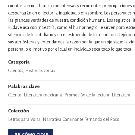
cuentos son un abanico con intensas y recurrentes preocupaciones 
despertarán en el lector la inquietud o el asombro. Los personajes 
IVIDADES DE OCIO AL AIRE LIB
las grandes verdades de nuestra condición humana. Los registros li
Eudave usa con maestría, como el humor negro, le sirven para escud
silencios de lo cotidiano y en el estruendo de lo mundano. Dejémon
MÍA, FINANZAS, EMPRESA Y G
sus atmósferas y entendamos la razón por la que un ojo sigue la vid
persona, o el motivo por el cual un individuo seca todo lo que toca.
Categoría
, AFICIONES Y OCIO
FICCIÓN
Cuentos, Historias cortas
Palabras clave
 Y RELIGIÓN
HISTORIA Y A
Cuento
Literatura mexicana
Promoción de la lectura
Literatura
Colección
NILES Y DIDÁCTICOS
LENGUA
Letras para Volar
Narrativa Caminante Fernando del Paso
CÓMO CITAR