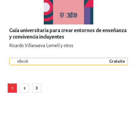
Guía universitaria para crear entornos de enseñanza
y convivencia incluyentes
Ricardo Villanueva Lomelí y otros
eBook
Gratuito
Página
1
2
Está viendo la página
Página
Página
Siguiente