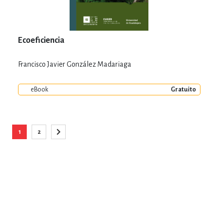
Ecoeficiencia
Francisco Javier González Madariaga
eBook
Gratuito
Página
1
2
Está viendo la página
Página
Página
Siguiente