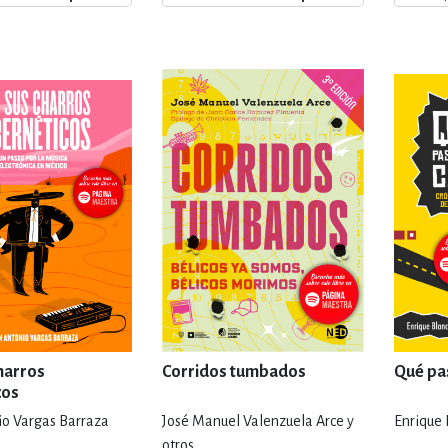
ENCIAS
MEDICINA, ENFERM
ICA, LIBROS DE CÓMICS, DIBU
 RELACIONES Y DESARROLLO P
SOCIEDAD Y CIENCIAS SOCIALE
OLOGÍA, INGENIERÍA, AGRICU
harros
Corridos tumbados
Qué pas
cos
io Vargas Barraza
José Manuel Valenzuela Arce y
Enrique 
otros