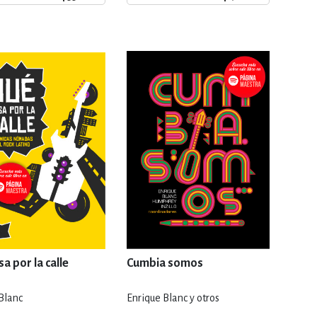
ERÍA, VETERINARIA
JOS ANIMADOS
ERSONAL
S
LTURA
a por la calle
Cumbia somos
Blanc
Enrique Blanc y otros