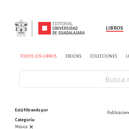
LIBROS
SOBRE NOSOTROS
TODOS LOS LIBROS
HISTORIA
EBOOKS
VINCULA
LIBRO
ARTES
BIO
TODOS LOS LIBROS
EBOOKS
COLECCIONES
L
CIENCIAS DE LA TI
Buscar
Está filtrando por
Publicacio
CONSULTA, IN
Categoría
Música