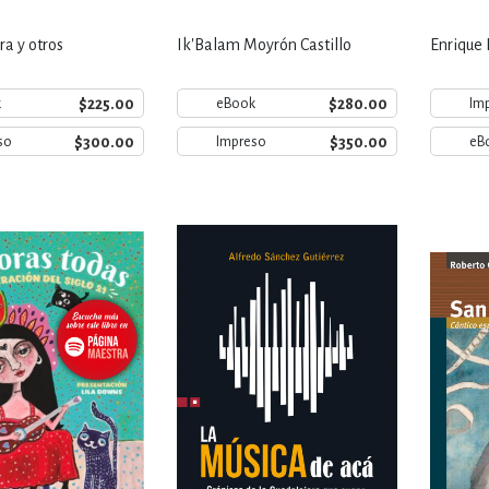
a y otros
Ik'Balam Moyrón Castillo
Enrique 
$225.00
$280.00
k
eBook
Im
$300.00
$350.00
so
Impreso
eB