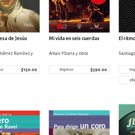
esa de Jesús
Mi vida en seis cuerdas
El ritm
tiérrez Ramírez y
Arturo Ybarra y otros
Santiag
$150.00
$390.00
so
Impreso
Im
eB