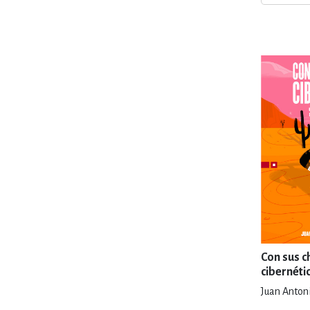
MATEMÁTICAS Y CI
NOVELA GRÁF
SALUD,
TECN
Con sus c
cibernéti
Juan Anton