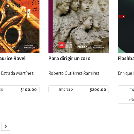
urice Ravel
Para dirigir un coro
Flashb
a Estrada Martínez
Roberto Gutiérrez Ramírez
Enrique 
$100.00
$200.00
so
Impreso
Im
eB
gina
o la página
ina
Página
Siguiente