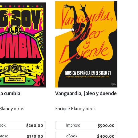
RE
DERECHO
ESTIÓN
 Y TEMAS AFINES
RQUEOLOGÍA
la cumbia
Vanguardia, jaleo y duende
Blanc y otros
Enrique Blanc y otros
JE Y LINGÜÍSTICA
$260.00
$500.00
ook
Impreso
$350.00
$400.00
preso
eBook