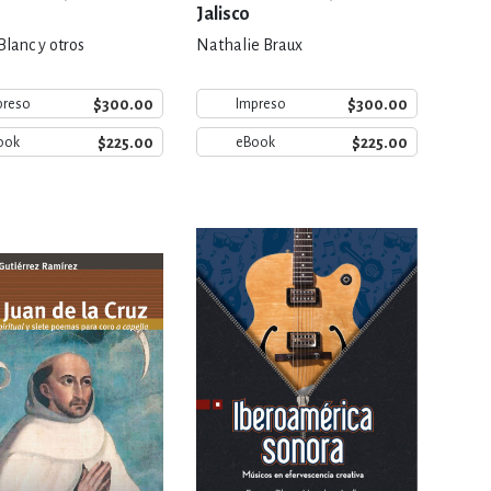
Jalisco
Blanc y otros
Nathalie Braux
$300.00
$300.00
preso
Impreso
$225.00
$225.00
ook
eBook