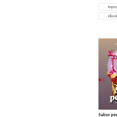
Impre
eBoo
Sabor pe