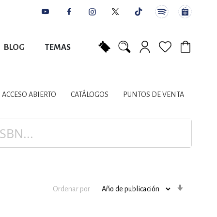
BLOG
TEMAS
Mi carrito
NES
AUTORES
CATÁLOGOS
COLABORADORES
PUNTOS DE VENTA
CONTACTO
IOS LITERARIOS
ACCESO ABIERTO
CATÁLOGOS
PUNTOS DE VENTA
NTE, PLANIFICACIÓN
A
Orden
Ordenar por
ascenden
DISCIPLINARES