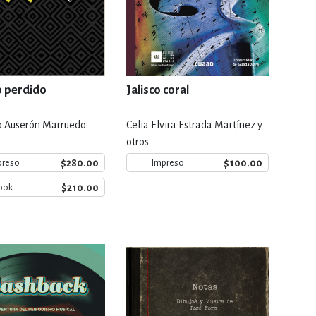
o perdido
Jalisco coral
o Auserón Marruedo
Celia Elvira Estrada Martínez y
otros
$280.00
$100.00
preso
Impreso
$210.00
ook