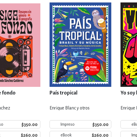
IVIDADES DE OCIO AL AIRE LIB
MÍA, FINANZAS, EMPRESA Y G
, AFICIONES Y OCIO
FICCIÓN
 Y RELIGIÓN
HISTORIA Y A
e fondo
País tropical
Yo soy 
nchez
Enrique Blanc y otros
Enrique 
NILES Y DIDÁCTICOS
LENGUA
$350.00
$350.00
so
Impreso
eB
$260.00
$260.00
k
eBook
Im