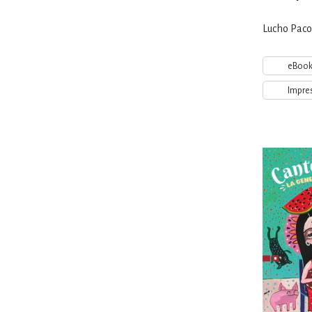
Lucho Pacor
eBoo
Impre