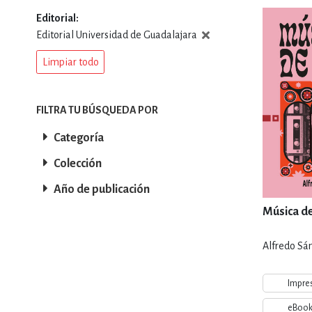
Editorial
DEPORTES Y ACT
Editorial Universidad de Guadalajara
Limpiar todo
ECONO
FILTRA TU BÚSQUEDA POR
Categoría
ESTILOS DE VIDA
Colección
Año de publicación
FILOSOFÍA
Música d
Alfredo Sá
INFANTILES, JUVE
Impre
eBoo