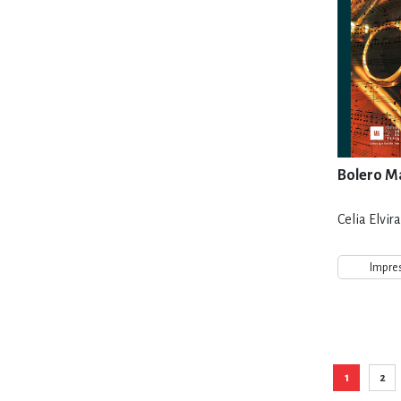
Bolero Ma
Celia Elvir
Impre
Pá
1
2
Está viend
Pág