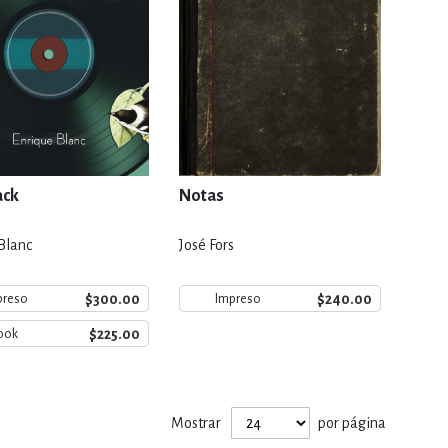
ack
Notas
Blanc
José Fors
$300.00
$240.00
preso
Impreso
$225.00
ook
Mostrar
por página