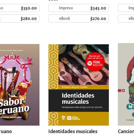
$350.00
$345.00
so
Impreso
Im
$280.00
$270.00
k
eBook
eB
ruano
Identidades musicales
Cancion