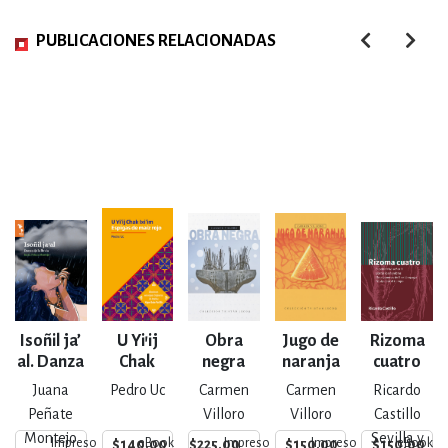
PUBLICACIONES RELACIONADAS
Isoñil ja’
U Yi’ij
Obra
Jugo de
Rizoma
al. Danza
Chak
negra
naranja
cuatro
de la
Ixi’im.
Juana
Pedro Uc
Carmen
Carmen
Ricardo
lluvia
Espigas
Peñate
Villoro
Villoro
Castillo
de maíz
Montejo
Sevilla y
$140.00
$225.00
$150.00
$150.00
Impreso
eBook
Impreso
Impreso
eBook
rojo