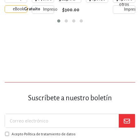
otros
eBook
Gratuito
$300.00
Impreso
Impreso
Suscríbete a nuestro boletín
Suscríbase
a
Acepto Política de tratamiento de datos
nuestro