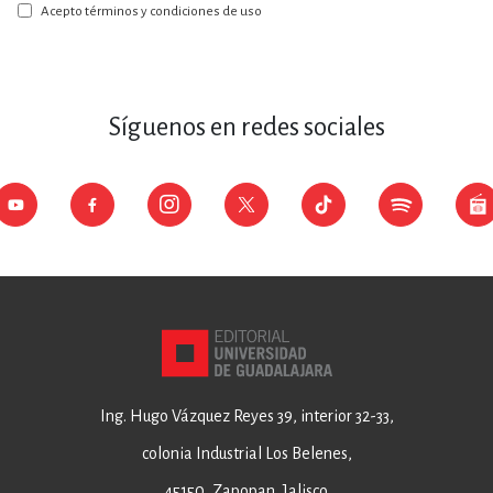
boletín:
Acepto términos y condiciones de uso
Síguenos en redes sociales
Ing. Hugo Vázquez Reyes 39, interior 32-33,
colonia Industrial Los Belenes,
45150, Zapopan, Jalisco.