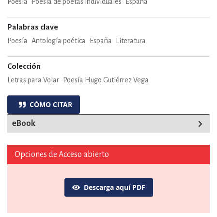
Poesía
Poesía de poetas individuales
España
Palabras clave
Poesía
Antología poética
España
Literatura
Colección
Letras para Volar
Poesía Hugo Gutiérrez Vega
CÓMO CITAR
eBook
Opciones de Acceso abierto
Descarga aquí PDF