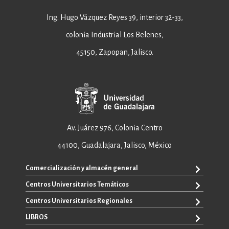
Ing. Hugo Vázquez Reyes 39, interior 32-33,
colonia Industrial Los Belenes,
45150, Zapopan, Jalisco.
Av. Juárez 976, Colonia Centro
44100, Guadalajara, Jalisco, México
Comercialización y almacén general
Centros Universitarios Temáticos
+52 33 3640 6326
+52 33 3640 4595
Centros Universitarios Regionales
CUAAD
contacto@editorial.udg.mx
CUCEA
LIBROS
CUALTOS
ventas@editorial.udg.mx
CUCS