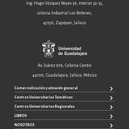
Ing. Hugo Vázquez Reyes 39, interior 32-33,
colonia Industrial Los Belenes,
45150, Zapopan, Jalisco.
Av. Juárez 976, Colonia Centro
44100, Guadalajara, Jalisco, México
Comercialización y almacén general
Centros Universitarios Temáticos
+52 33 3640 6326
+52 33 3640 4595
Centros Universitarios Regionales
CUAAD
contacto@editorial.udg.mx
CUCEA
LIBROS
CUALTOS
ventas@editorial.udg.mx
CUCS
CUCHAPALA
NOSOTROS
WhatsApp: +52 33 1433 6869
TODOS LOS LIBROS
CUCBA