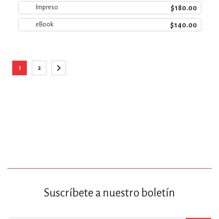
$180.00
Impreso
$140.00
eBook
Página
1
2
Está viendo la página
Página
Página
Siguiente
Suscríbete a nuestro boletín