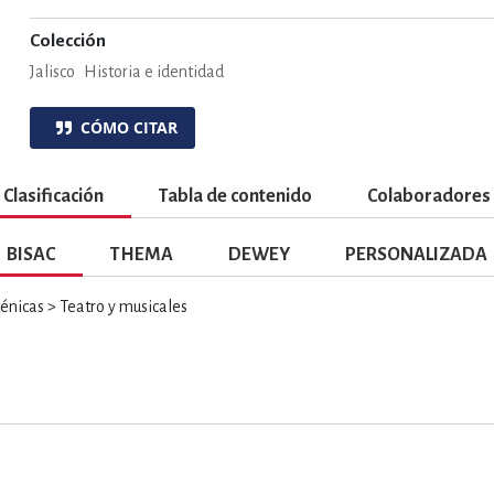
ENCIAS
MEDICINA, ENFERM
Colección
Jalisco
Historia e identidad
ICA, LIBROS DE CÓMICS, DIBU
CÓMO CITAR
 RELACIONES Y DESARROLLO P
Clasificación
Tabla de contenido
Colaboradores
BISAC
THEMA
DEWEY
PERSONALIZADA
SOCIEDAD Y CIENCIAS SOCIALE
nicas > Teatro y musicales
OLOGÍA, INGENIERÍA, AGRICU