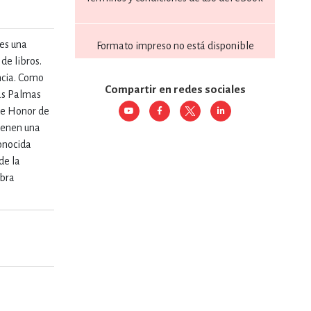
RE
DERECHO
es una
Formato impreso no está disponible
 de libros.
ancia. Como
Compartir en redes sociales
ESTIÓN
as Palmas
 de Honor de
tienen una
conocida
 Y TEMAS AFINES
de la
obra
RQUEOLOGÍA
JE Y LINGÜÍSTICA