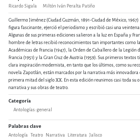
Ricardo Sigala
Miltón Iván Peralta Patiño
IVIDADES DE OCIO AL AIRE LIB
Guillermo Jiménez (Ciudad Guzmán, 1891-Ciudad de México, 1967) 
figura fascinante, ejerció el periodismo y escribió casi una veintena
Algunas de sus primeras ediciones salieron a la luz en España y Fr
MÍA, FINANZAS, EMPRESA Y G
hombre de letras recibió reconocimientos tan importantes como l
Académicas de Francia (1947), la Orden de Caballero de la Legión
Francia (1951) y la Gran Cruz de Austria (1959). Sus primeros textos 
clara inspiración modernista, en tanto que los últimos, como su re
, AFICIONES Y OCIO
FICCIÓN
novela Zapotlán, están marcados por la narrativa más innovadora 
primera mitad del siglo XX. En esta edición reunimos casi toda su 
narrativa y sus obras de teatro.
 Y RELIGIÓN
HISTORIA Y A
Categoría
Antologías: general
NILES Y DIDÁCTICOS
LENGUA
Palabras clave
Antología
Teatro
Narrativa
Literatura
Jalisco