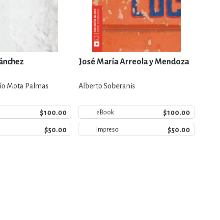
Sánchez
José María Arreola y Mendoza
Guil
cío Mota Palmas
Alberto Soberanis
Juan 
$100.00
$100.00
eBook
$50.00
$50.00
Impreso