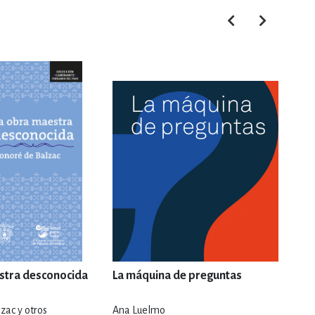
stra desconocida
La máquina de preguntas
La v
zac y otros
Ana Luelmo
Anton