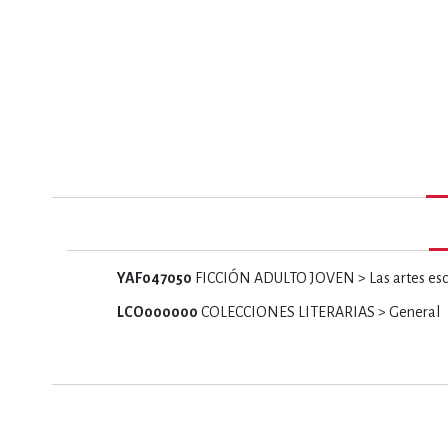
MATEMÁTICAS Y CI
NOVELA GRÁF
SALUD,
YAF047050
FICCIÓN ADULTO JOVEN > Las artes escé
LCO000000
COLECCIONES LITERARIAS > General
TECN