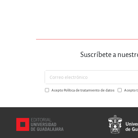
Suscríbete a nuestr
Suscríbase
a
Acepto Política de tratamiento de datos
Acepto t
nuestro
boletín: