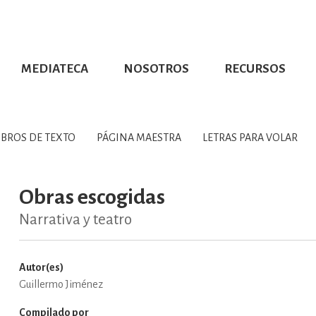
MEDIATECA
NOSOTROS
RECURSOS
CIÓN UDG
S DE TEXTO
PROMOCIONALES
DISTINCIONES
PUBLICACIONES RED UNIVERSITARIA
CONVOCATORIAS
NUMERALIA
CÓMO LEER EBOOKS
DIRECTORIO
COLECCIO
GRAFÍAS, LITERATURA Y ESTUD
IBROS DE TEXTO
PÁGINA MAESTRA
LETRAS PARA VOLAR
ERRA, GEOGRAFÍA, MEDIOAMBIE
Obras escogidas
Narrativa y teatro
COMPUTACIÓN E INFORMÁTIC
Autor(es)
Guillermo Jiménez
FORMACIÓN Y MATERIAS INTER
Compilado por