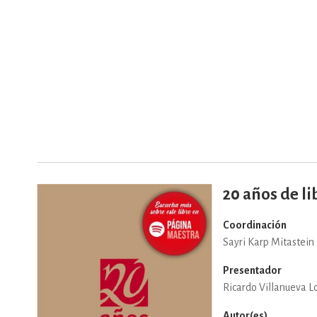
DEPORTES Y ACT
ECONO
ESTILOS DE VIDA
20 años de li
FILOSOFÍA
Coordinación
Sayri Karp Mitastein
INFANTILES, JUVE
Presentador
Ricardo Villanueva L
Autor(es)