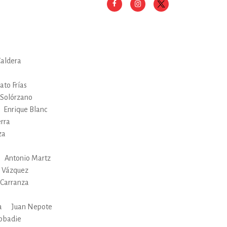
Caldera
to Frías
 Solórzano
Enrique Blanc
rra
za
Antonio Martz
s Vázquez
l Carranza
a
Juan Nepote
Abbadie