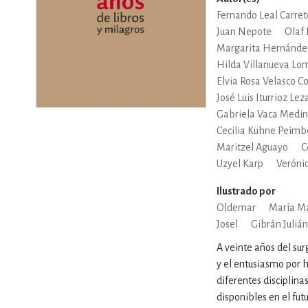
MATEMÁTICAS Y CI
Fernando Leal Carret
Juan Nepote
Olaf 
Margarita Hernández
NOVELA GRÁF
Hilda Villanueva Lo
Elvia Rosa Velasco C
José Luis Iturrioz Lez
Gabriela Vaca Medi
SALUD,
Cecilia Kühne Peimb
Maritzel Aguayo
C
Uzyel Karp
Veróni
Ilustrado por
Oldemar
María M
Josel
Gibrán Julián
TECN
A veinte años del sur
y el entusiasmo por 
diferentes disciplina
disponibles en el fu