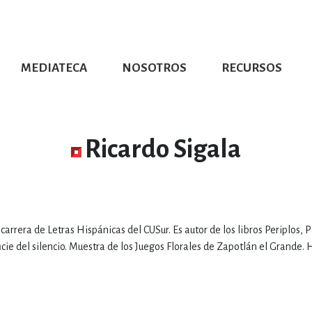
MEDIATECA
NOSOTROS
RECURSOS
CIÓN UDG
S DE TEXTO
PROMOCIONALES
DISTINCIONES
PUBLICACIONES RED UNIVERSITARIA
CONVOCATORIAS
NUMERALIA
CÓMO LEER EBOOKS
DIRECTORIO
COLECCIO
GRAFÍAS, LITERATURA Y ESTUD
Ricardo Sigala
ERRA, GEOGRAFÍA, MEDIOAMBIE
arrera de Letras Hispánicas del CUSur. Es autor de los libros Periplos, P
COMPUTACIÓN E INFORMÁTIC
ficie del silencio. Muestra de los Juegos Florales de Zapotlán el Grande.
FORMACIÓN Y MATERIAS INTER