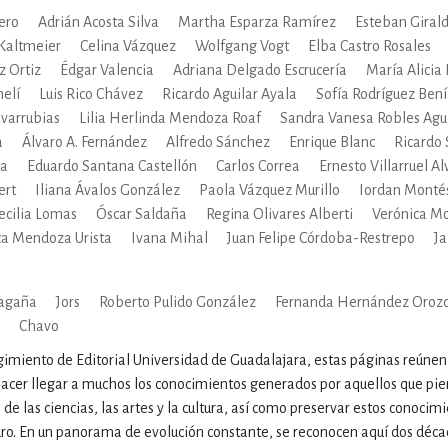
ENCIAS
MEDICINA, ENFERM
ero
Adrián Acosta Silva
Martha Esparza Ramírez
Esteban Giral
Kaltmeier
Celina Vázquez
Wolfgang Vogt
Elba Castro Rosales
 Ortiz
Édgar Valencia
Adriana Delgado Escrucería
María Alicia
ICA, LIBROS DE CÓMICS, DIBU
melí
Luis Rico Chávez
Ricardo Aguilar Ayala
Sofía Rodríguez Bení
ovarrubias
Lilia Herlinda Mendoza Roaf
Sandra Vanesa Robles Agui
a
Álvaro A. Fernández
Alfredo Sánchez
Enrique Blanc
Ricardo 
na
Eduardo Santana Castellón
Carlos Correa
Ernesto Villarruel A
 RELACIONES Y DESARROLLO P
ert
Iliana Ávalos González
Paola Vázquez Murillo
Iordan Monté
ecilia Lomas
Óscar Saldaña
Regina Olivares Alberti
Verónica Mo
ca Mendoza Urista
Ivana Mihal
Juan Felipe Córdoba-Restrepo
J
SOCIEDAD Y CIENCIAS SOCIALE
agaña
Jors
Roberto Pulido González
Fernanda Hernández Oroz
Chavo
OLOGÍA, INGENIERÍA, AGRICU
gimiento de Editorial Universidad de Guadalajara, estas páginas reúnen 
hacer llegar a muchos los conocimientos generados por aquellos que pie
s de las ciencias, las artes y la cultura, así como preservar estos conoci
turo. En un panorama de evolución constante, se reconocen aquí dos déca