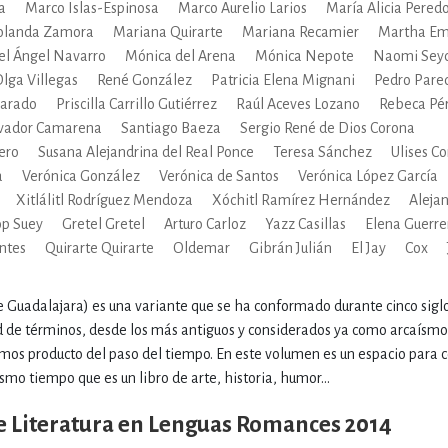
a
Marco Islas-Espinosa
Marco Aurelio Larios
María Alicia Pered
olanda Zamora
Mariana Quirarte
Mariana Recamier
Martha Em
el Ángel Navarro
Mónica del Arena
Mónica Nepote
Naomi Seyd
lga Villegas
René González
Patricia Elena Mignani
Pedro Pare
varado
Priscilla Carrillo Gutiérrez
Raúl Aceves Lozano
Rebeca Pé
vador Camarena
Santiago Baeza
Sergio René de Dios Corona
lero
Susana Alejandrina del Real Ponce
Teresa Sánchez
Ulises C
a
Verónica González
Verónica de Santos
Verónica López García
Xitlálitl Rodríguez Mendoza
Xóchitl Ramírez Hernández
Aleja
p Suey
Gretel Gretel
Arturo Carloz
Yazz Casillas
Elena Guerre
entes
Quirarte Quirarte
Oldemar
Gibrán Julián
El Jay
Cox
de Guadalajara) es una variante que se ha conformado durante cinco sig
d de términos, desde los más antiguos y considerados ya como arcaísmo
mos producto del paso del tiempo. En este volumen es un espacio para
smo tiempo que es un libro de arte, historia, humor...
e Literatura en Lenguas Romances 2014