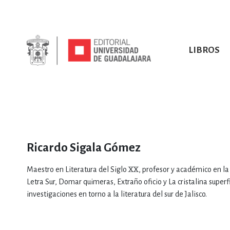
LIBROS
SOBRE NOSOTROS
TODOS LOS LIBROS
HISTORIA
EBOOKS
VINCULA
LIBRO
ARTES
BIO
CIENCIAS DE LA TI
Ricardo Sigala Gómez
Maestro en Literatura del Siglo XX, profesor y académico en la c
Letra Sur, Domar quimeras, Extraño oficio y La cristalina super
investigaciones en torno a la literatura del sur de Jalisco.
CONSULTA, IN