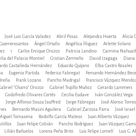
José Luis García Valadez
Abril Posas
Alejandra Huerta
Alicia 
Guerrerosantos
Ángel Ortuño
Angélica Íñiguez
Arlette Solano
ñez
1
Carlos Enrique Orozco
Patricia Landino
Carmina Nahuatla
elia del Palacio Montiel
Cristian Zermeño
David Izagaga
Diana
ardo Castañeda Hernández
Eduardo Quijano
Elba Castro Rosales
oa
Eugenio Partida
Federico Fabregat
Fernando Hernández Bece
Ureña
Frank Lozano
Pancho Madrigal
Francisco Vázquez Mendo
abriel "Charro" Orozco
Gabriel Trujillo Muñoz
Gerardo Lammers
Godofredo Olivares Cortés
Cecilia Eudave
Iván González Vega
Jorge Alfonso Souza Jauffred
Jorge Fábregas
José Alonso Torre
mex
Bernardo Masini Aguilera
Gabriel Zarzosa Parra
José Israe
 Miguel Tomasena
Rodolfo García Mateos
Juan Alberto Vázquez
tillos
Juan Felipe Cobián
Pancho Rodríguez
Juan Vázquez Gam
Lilián Bañuelos
Lorena Peña Brito
Luis Felipe Lomelí
Luis G. 