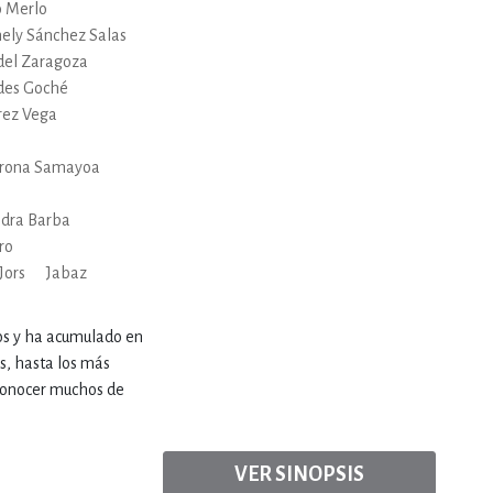
o Merlo
ely Sánchez Salas
el Zaragoza
des Goché
rez Vega
orona Samayoa
ndra Barba
ro
Jors
Jabaz
los y ha acumulado en
s, hasta los más
 conocer muchos de
VER SINOPSIS