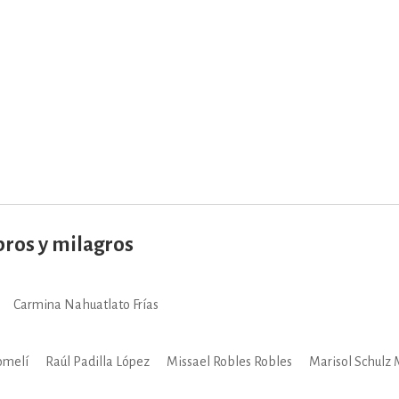
IVIDADES DE OCIO AL AIRE LIB
MÍA, FINANZAS, EMPRESA Y G
, AFICIONES Y OCIO
FICCIÓN
bros y milagros
 Y RELIGIÓN
HISTORIA Y A
Carmina Nahuatlato Frías
NILES Y DIDÁCTICOS
LENGUA
omelí
Raúl Padilla López
Missael Robles Robles
Marisol Schulz