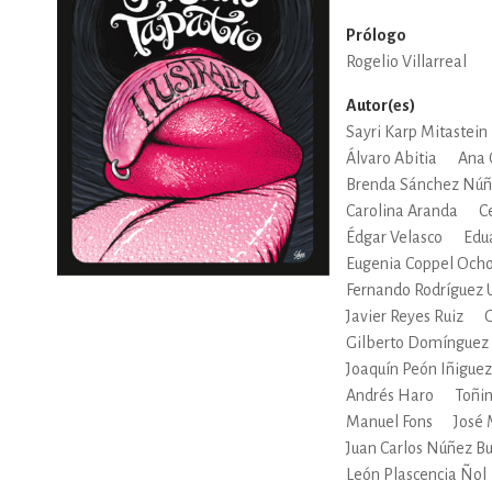
Prólogo
Rogelio Villarreal
Autor(es)
Sayri Karp Mitastein
Álvaro Abitia
Ana 
Brenda Sánchez Nú
Carolina Aranda
C
Édgar Velasco
Edu
Eugenia Coppel Och
Fernando Rodríguez 
Javier Reyes Ruiz
G
Gilberto Domínguez
Joaquín Peón Iñiguez
Andrés Haro
Toñi
Manuel Fons
José
Juan Carlos Núñez Bus
León Plascencia Ñol