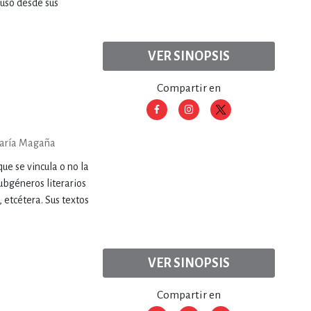
luso desde sus
VER SINOPSIS
Compartir en
aría Magaña
ue se vincula o no la
ubgéneros literarios
, etcétera. Sus textos
VER SINOPSIS
Compartir en