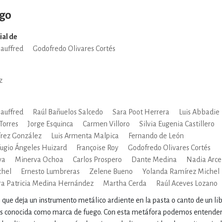
ego
ial de
Jauffred
Godofredo Olivares Cortés
z
Jauffred
Raúl Bañuelos Salcedo
Sara Poot Herrera
Luis Abbadie
Torres
Jorge Esquinca
Carmen Villoro
Silvia Eugenia Castillero
írez González
Luis Armenta Malpica
Fernando de León
ugio Ángeles Huizard
Françoise Roy
Godofredo Olivares Cortés
va
Minerva Ochoa
Carlos Prospero
Dante Medina
Nadia Arce
chel
Ernesto Lumbreras
Zelene Bueno
Yolanda Ramírez Michel
ra Patricia Medina Hernández
Martha Cerda
Raúl Aceves Lozano
que deja un instrumento metálico ardiente en la pasta o canto de un lib
s conocida como marca de fuego. Con esta metáfora podemos entender