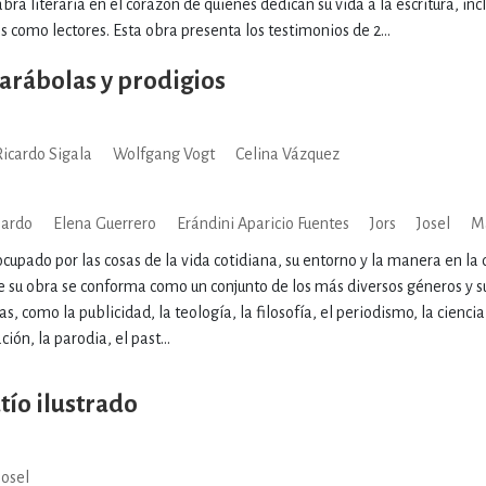
bra literaria en el corazón de quienes dedican su vida a la escritura, inc
 como lectores. Esta obra presenta los testimonios de 2...
parábolas y prodigios
Ricardo Sigala
Wolfgang Vogt
Celina Vázquez
lardo
Elena Guerrero
Erándini Aparicio Fuentes
Jors
Josel
M
ocupado por las cosas de la vida cotidiana, su entorno y la manera en la q
de su obra se conforma como un conjunto de los más diversos géneros y s
as, como la publicidad, la teología, la filosofía, el periodismo, la ciencia
ción, la parodia, el past...
tío ilustrado
Josel