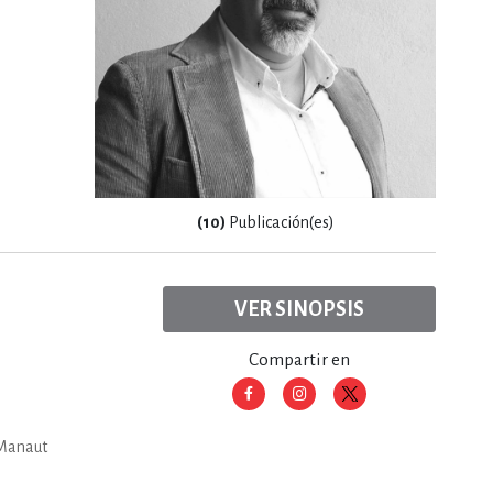
RE
DERECHO
ESTIÓN
(10)
Publicación(es)
 Y TEMAS AFINES
VER SINOPSIS
RQUEOLOGÍA
Compartir en
JE Y LINGÜÍSTICA
 Manaut