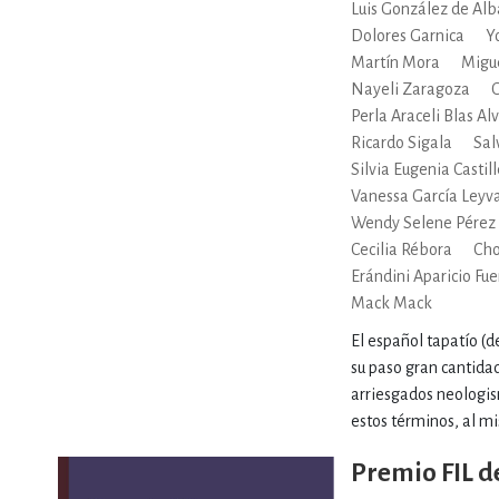
Luis González de Alb
Dolores Garnica
Y
Martín Mora
Migu
Nayeli Zaragoza
O
Perla Araceli Blas Al
Ricardo Sigala
Sal
Silvia Eugenia Castil
Vanessa García Leyv
Wendy Selene Pérez
Cecilia Rébora
Cho
Erándini Aparicio Fu
Mack Mack
El español tapatío (
su paso gran cantida
arriesgados neologis
estos términos, al mi
Premio FIL d