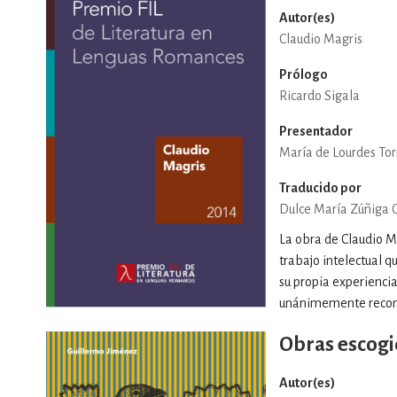
Autor(es)
Claudio Magris
Prólogo
Ricardo Sigala
Presentador
María de Lourdes Tor
Traducido por
Dulce María Zúñiga 
La obra de Claudio Ma
trabajo intelectual q
su propia experiencia
unánimemente reconoc
Obras escogi
Autor(es)