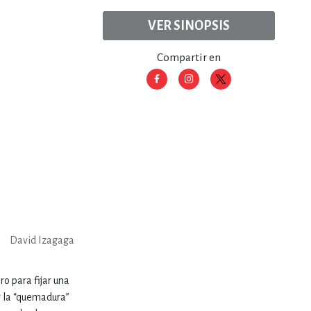
VER SINOPSIS
Compartir en
David Izagaga
ro para fijar una
 la “quemadura”