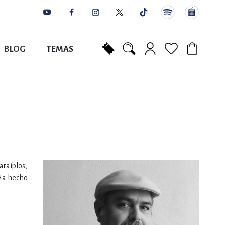
BLOG
TEMAS
Mi carrito
NES
AUTORES
CATÁLOGOS
COLABORADORES
PUNTOS DE VENTA
CONTACTO
IOS LITERARIOS
NTE, PLANIFICACIÓN
araíplos,
A
 Ha hecho
DISCIPLINARES