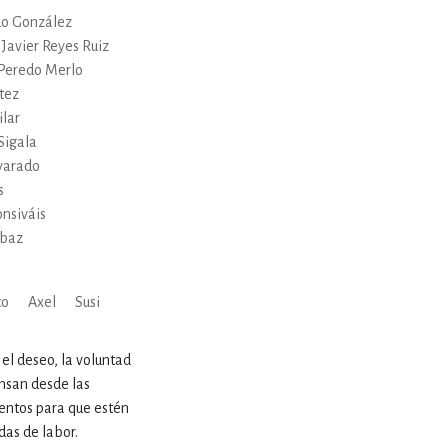
ERÍA, VETERINARIA
do González
Javier Reyes Ruiz
 Peredo Merlo
JOS ANIMADOS
tez
lar
Sigala
lvarado
ERSONAL
s
nsiváis
abaz
S
co
Axel
Susi
LTURA
el deseo, la voluntad
nsan desde las
mientos para que estén
das de labor.