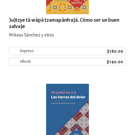
Jujtzye tä wäpä tzamapänh'ajä. Cómo ser un buen
salvaje
Mikeas Sánchez y otros
$180.00
Impreso
$140.00
eBook