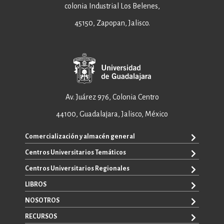
colonia Industrial Los Belenes,
45150, Zapopan, Jalisco.
Av. Juárez 976, Colonia Centro
44100, Guadalajara, Jalisco, México
Comercialización y almacén general
Centros Universitarios Temáticos
+52 33 3640 6326
+52 33 3640 4595
Centros Universitarios Regionales
CUAAD
contacto@editorial.udg.mx
CUCEA
LIBROS
CUALTOS
ventas@editorial.udg.mx
CUCS
CUCHAPALA
NOSOTROS
WhatsApp: +52 33 1433 6869
TODOS LOS LIBROS
CUCBA
CUCIÉNEGA
E-BOOKS
RECURSOS
CUCEI
SOBRE NOSOTROS
CUCOSTA