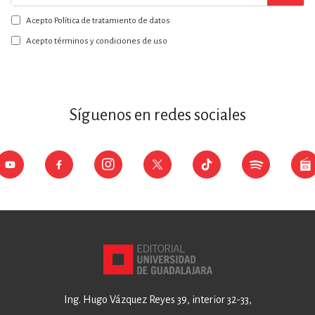
a
Acepto Política de tratamiento de datos
nuestro
boletín:
Acepto términos y condiciones de uso
Síguenos en redes sociales
Ing. Hugo Vázquez Reyes 39, interior 32-33,