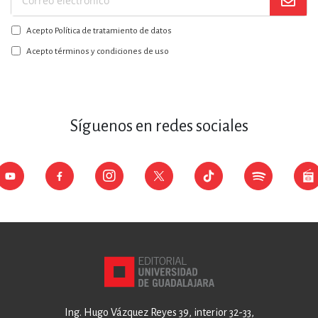
Suscríbase
a
Acepto Política de tratamiento de datos
nuestro
boletín:
Acepto términos y condiciones de uso
Síguenos en redes sociales
Ing. Hugo Vázquez Reyes 39, interior 32-33,