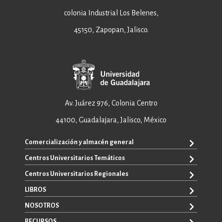
colonia Industrial Los Belenes,
45150, Zapopan, Jalisco.
Av. Juárez 976, Colonia Centro
44100, Guadalajara, Jalisco, México
Comercialización y almacén general
Centros Universitarios Temáticos
+52 33 3640 6326
+52 33 3640 4595
Centros Universitarios Regionales
CUAAD
contacto@editorial.udg.mx
CUCEA
LIBROS
CUALTOS
ventas@editorial.udg.mx
CUCS
CUCHAPALA
NOSOTROS
WhatsApp: +52 33 1433 6869
TODOS LOS LIBROS
CUCBA
CUCIÉNEGA
E-BOOKS
RECURSOS