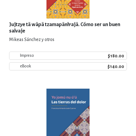
Jujtzye tä wäpä tzamapänh'ajä. Cómo ser un buen
salvaje
Mikeas Sánchez y otros
$180.00
Impreso
$140.00
eBook