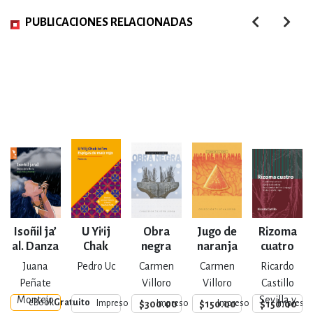
PUBLICACIONES RELACIONADAS
Isoñil ja’
U Yi’ij
Obra
Jugo de
Rizoma
al. Danza
Chak
negra
naranja
cuatro
de la
Ixi’im.
Juana
Pedro Uc
Carmen
Carmen
Ricardo
lluvia
Espigas
Peñate
Villoro
Villoro
Castillo
de maíz
Montejo
Sevilla y
eBook
Gratuito
$300.00
$150.00
$150.00
Impreso
Impreso
Impreso
Impreso
rojo