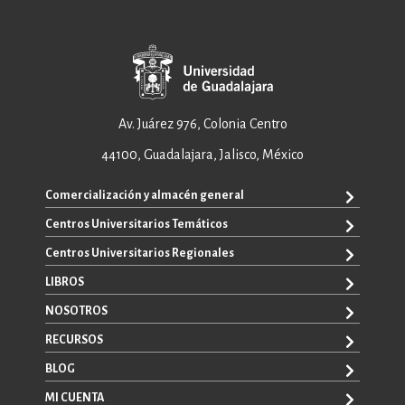
Av. Juárez 976, Colonia Centro
44100, Guadalajara, Jalisco, México
Comercialización y almacén general
Centros Universitarios Temáticos
+52 33 3640 6326
+52 33 3640 4595
Centros Universitarios Regionales
CUAAD
contacto@editorial.udg.mx
CUCEA
LIBROS
CUALTOS
ventas@editorial.udg.mx
CUCS
CUCHAPALA
NOSOTROS
WhatsApp: +52 33 1433 6869
TODOS LOS LIBROS
CUCBA
CUCIÉNEGA
E-BOOKS
RECURSOS
CUCEI
SOBRE NOSOTROS
CUCOSTA
LIBROS DE TEXTO
CUCSH
CONTACTO
BLOG
CUCSUR
PROMOCIONALES
CATÁLOGOS
AUTORES
CUGDL
CONVOCATORIAS
MI CUENTA
LA VENTANA ROJA