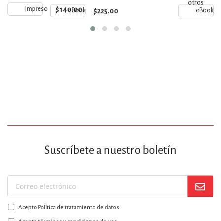
otros
$140.00
Impreso
$225.00
eBook
eBook
Suscríbete a nuestro boletín
Suscríbase
a
Acepto Política de tratamiento de datos
nuestro