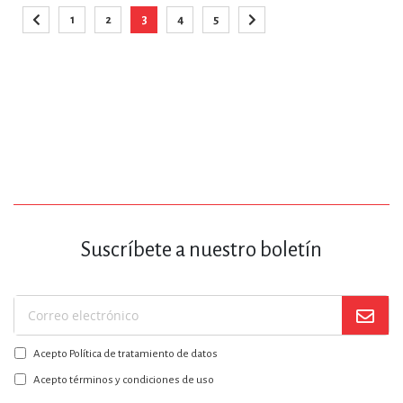
Página
1
2
3
4
5
Página
Anterior
Página
Página
Está viendo la página
Página
Página
Página
Siguiente
Suscríbete a nuestro boletín
Suscríbase
a
Acepto Política de tratamiento de datos
nuestro
boletín:
Acepto términos y condiciones de uso