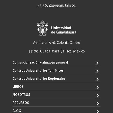
45150, Zapopan, Jalisco.
Av. Juárez 976, Colonia Centro
44100, Guadalajara, Jalisco, México
Comercialización y almacén general
Centros Universitarios Temáticos
+52 33 3640 6326
+52 33 3640 4595
Centros Universitarios Regionales
CUAAD
contacto@editorial.udg.mx
CUCEA
LIBROS
CUALTOS
ventas@editorial.udg.mx
CUCS
CUCHAPALA
NOSOTROS
WhatsApp: +52 33 1433 6869
TODOS LOS LIBROS
CUCBA
CUCIÉNEGA
E-BOOKS
RECURSOS
CUCEI
SOBRE NOSOTROS
CUCOSTA
LIBROS DE TEXTO
CUCSH
CONTACTO
BLOG
CUCSUR
PROMOCIONALES