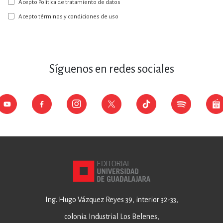
Acepto Política de tratamiento de datos
nuestro
boletín:
Acepto términos y condiciones de uso
Síguenos en redes sociales
Ing. Hugo Vázquez Reyes 39, interior 32-33,
colonia Industrial Los Belenes,