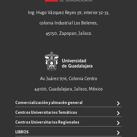
Ing. Hugo Vázquez Reyes 39, interior 32-33,
colonia Industrial Los Belenes,
45150, Zapopan, Jalisco.
Av. Juárez 976, Colonia Centro
44100, Guadalajara, Jalisco, México
Comercialización y almacén general
Centros Universitarios Temáticos
+52 33 3640 6326
+52 33 3640 4595
Centros Universitarios Regionales
CUAAD
contacto@editorial.udg.mx
CUCEA
LIBROS
CUALTOS
ventas@editorial.udg.mx