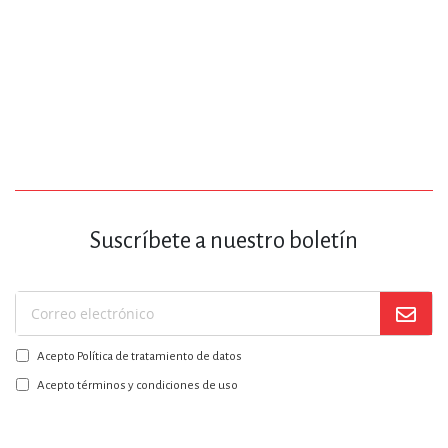
Suscríbete a nuestro boletín
Suscríbase
a
Acepto Política de tratamiento de datos
nuestro
boletín:
Acepto términos y condiciones de uso