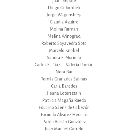
Juan Nepote
Diego Golombek
Jorge Wagensberg
Claudia Aguirre
Melina Furman
Melina Winograd
Roberto Sayavedra Soto
Marcelo Knobel
Sandra E. Muriello
Carlos E. Díaz
Valeria Román
Nora Bär
Tomás Granados Salinas
Carla Baredes
Ileana Lotersztain
Patricia Magaña Rueda
Eduardo Sáenz de Cabezón
Facundo Álvarez Heduan
Pablo Adrián González
Juan Manuel Garrido