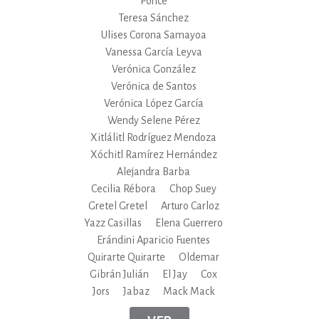
Ponce
Teresa Sánchez
Ulises Corona Samayoa
Vanessa García Leyva
Verónica González
Verónica de Santos
Verónica López García
Wendy Selene Pérez
Xitlálitl Rodríguez Mendoza
Xóchitl Ramírez Hernández
Alejandra Barba
Cecilia Rébora
Chop Suey
Gretel Gretel
Arturo Carloz
Yazz Casillas
Elena Guerrero
Erándini Aparicio Fuentes
Quirarte Quirarte
Oldemar
Gibrán Julián
El Jay
Cox
Jors
Jabaz
Mack Mack