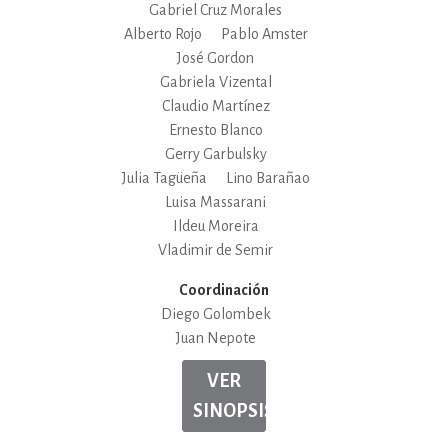
Gabriel Cruz Morales
Alberto Rojo
Pablo Amster
José Gordon
Gabriela Vizental
Claudio Martínez
Ernesto Blanco
Gerry Garbulsky
Julia Tagüeña
Lino Barañao
Luisa Massarani
Ildeu Moreira
Vladimir de Semir
Coordinación
Diego Golombek
Juan Nepote
VER
SINOPSIS