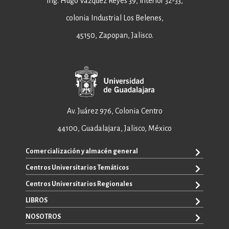
Ing. Hugo Vázquez Reyes 39, interior 32-33,
colonia Industrial Los Belenes,
45150, Zapopan, Jalisco.
Av. Juárez 976, Colonia Centro
44100, Guadalajara, Jalisco, México
Comercialización y almacén general
Centros Universitarios Temáticos
+52 33 3640 6326
+52 33 3640 4595
Centros Universitarios Regionales
CUAAD
contacto@editorial.udg.mx
CUCEA
LIBROS
CUALTOS
ventas@editorial.udg.mx
CUCS
CUCHAPALA
NOSOTROS
WhatsApp: +52 33 1433 6869
TODOS LOS LIBROS
CUCBA
CUCIÉNEGA