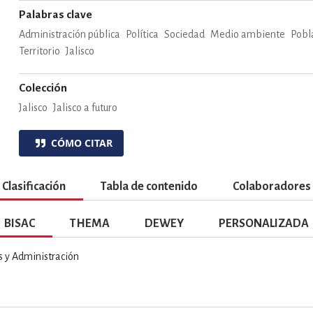
ENCIAS
MEDICINA, ENFERM
Palabras clave
Administración pública
Política
Sociedad
Medio ambiente
Pobl
Territorio
Jalisco
ICA, LIBROS DE CÓMICS, DIBU
Colección
Jalisco
Jalisco a futuro
 RELACIONES Y DESARROLLO P
CÓMO CITAR
SOCIEDAD Y CIENCIAS SOCIALE
Clasificación
Tabla de contenido
Colaboradores
BISAC
THEMA
DEWEY
PERSONALIZADA
OLOGÍA, INGENIERÍA, AGRICU
 y Administración