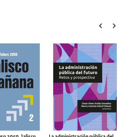
uro 2050. Jalisco
La administración pública del
Mira