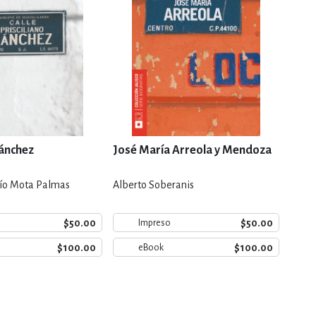
Sánchez
José María Arreola y Mendoza
Guil
cío Mota Palmas
Alberto Soberanis
Juan 
$50.00
$50.00
Impreso
$100.00
$100.00
eBook