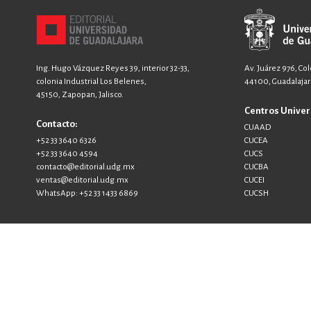
Ing. Hugo Vázquez Reyes 39, interior 32-33,
Av. Juárez 976, Co
colonia Industrial Los Belenes,
44100, Guadalajara
45150, Zapopan, Jalisco.
Centros Univer
Contacto:
CUAAD
+52 33 3640 6326
CUCEA
+52 33 3640 4594
CUCS
contacto@editorial.udg.mx
CUCBA
ventas@editorial.udg.mx
CUCEI
WhatsApp: +52 33 1433 6869
CUCSH
Desarro