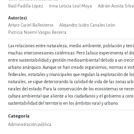
Raúl Padilla López
Irma Leticia Leal Moya
Adrián Acosta Silv
IVIDADES DE OCIO AL AIRE LIB
Autor(es)
Arturo Curiel Ballesteros
Alejandro Isidro Canales León
Patricia Noemí Vargas Becerra
MÍA, FINANZAS, EMPRESA Y G
Las relaciones entre naturaleza, medio ambiente, población y terri
muchas interconexiones sistémicas. Pero Jalisco experimenta el d
entre sustentabilidad y gestión medioambiental debido a un crec
, AFICIONES Y OCIO
FICCIÓN
urbano anárquico. Aunque se han creado organismos, normas e inst
federales, estatales y municipales que regulan la explotación de lo
naturales, se sigue deteriorando la calidad de vida de las zonas ur
 Y RELIGIÓN
HISTORIA Y A
rurales del estado. Para la conservación de los ecosistemas se nece
cultura ambiental que aliente a los ciudadanos y el gobierno a cons
sustentabilidad del territorio en los ámbitos rural y urbano.
NILES Y DIDÁCTICOS
LENGUA
Categoría
Administración pública