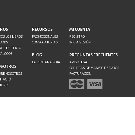
BROS
RECURSOS
MI CUENTA
OS LOS LIBROS
PROMOCIONALES
REGISTRO
BOOKS
CONVOCATORIAS
INICIA SESIÓN
ROS DE TEXTO
TÁLOGOS
BLOG
PREGUNTAS FRECUENTES
LA VENTANA ROJA
AVISO LEGAL
OSOTROS
POLÍTICAS DE MANEJO DE DATOS
BRE NOSOTROS
FACTURACIÓN
NTACTO
TORES
ervados.