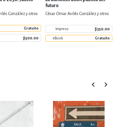
futuro
polít
ilés González y otros
César Omar Avilés González y otros
Carlo
y otro
Gratuito
$350.00
Impreso
$500.00
eBook
Gratuito
e