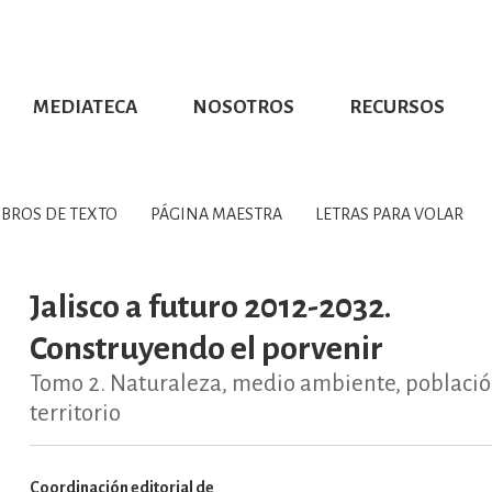
MEDIATECA
NOSOTROS
RECURSOS
CIÓN UDG
S DE TEXTO
PROMOCIONALES
DISTINCIONES
PUBLICACIONES RED UNIVERSITARIA
CONVOCATORIAS
NUMERALIA
CÓMO LEER EBOOKS
DIRECTORIO
COLECCIO
GRAFÍAS, LITERATURA Y ESTUD
IBROS DE TEXTO
PÁGINA MAESTRA
LETRAS PARA VOLAR
ERRA, GEOGRAFÍA, MEDIOAMBIE
Jalisco a futuro 2012-2032.
Construyendo el porvenir
COMPUTACIÓN E INFORMÁTIC
Tomo 2. Naturaleza, medio ambiente, població
territorio
FORMACIÓN Y MATERIAS INTER
Coordinación editorial de