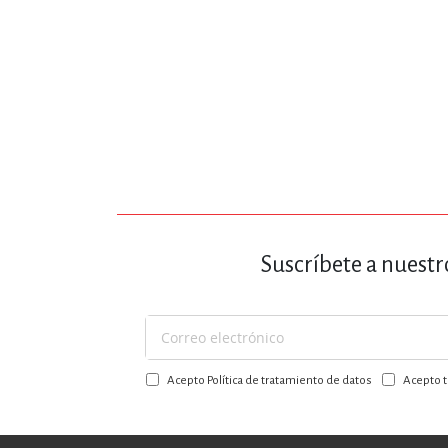
Suscríbete a nuestr
Suscríbase
a
Acepto Política de tratamiento de datos
Acepto t
nuestro
boletín: