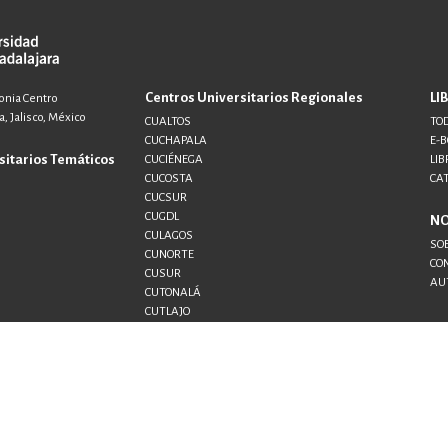
Centros Universitarios Regionales
LI
lonia Centro
, Jalisco, México
CUALTOS
TOD
CUCHAPALA
E-
sitarios Temáticos
CUCIÉNEGA
LIB
CUCOSTA
CA
CUCSUR
CUGDL
N
CULAGOS
SO
CUNORTE
CO
CUSUR
AU
CUTONALÁ
CUTLAJO
CUTLAQUE
CUVALLES
SEMS
UDG+
llado por
Hipertexto - Netizen
. 2026 © Todos los derechos res