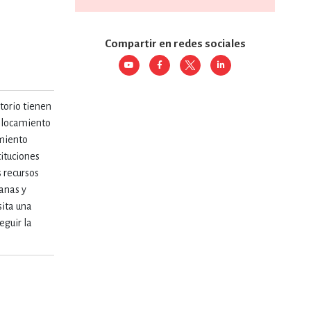
a
RE
DERECHO
Compartir en redes sociales
ESTIÓN
torio tienen
islocamiento
imiento
 Y TEMAS AFINES
ituciones
s recursos
banas y
RQUEOLOGÍA
sita una
eguir la
JE Y LINGÜÍSTICA