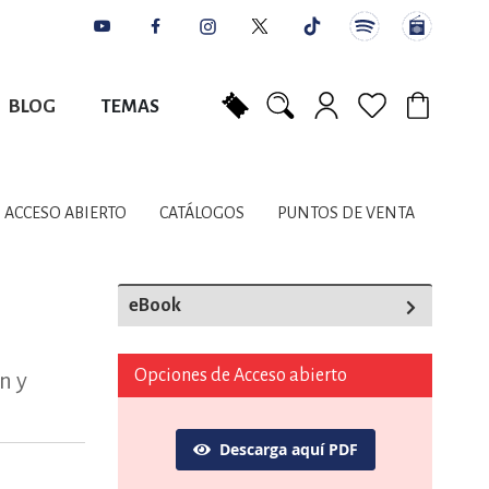
BLOG
TEMAS
Mi carrito
NES
AUTORES
CATÁLOGOS
COLABORADORES
PUNTOS DE VENTA
CONTACTO
IOS LITERARIOS
ACCESO ABIERTO
CATÁLOGOS
PUNTOS DE VENTA
NTE, PLANIFICACIÓN
eBook
A
Opciones de Acceso abierto
n y
Descarga aquí PDF
DISCIPLINARES