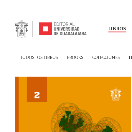
LIBROS
SOBRE NOSOTROS
TODOS LOS LIBROS
HISTORIA
EBOOKS
VINCULA
LIBRO
ARTES
BIO
TODOS LOS LIBROS
EBOOKS
COLECCIONES
L
CIENCIAS DE LA TI
CONSULTA, IN