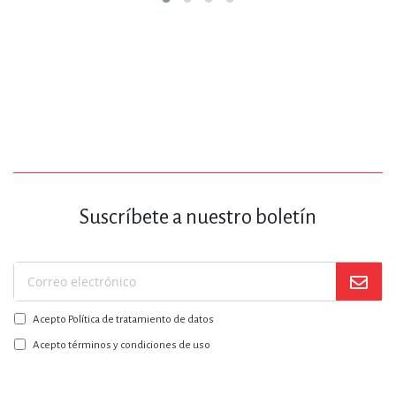
Suscríbete a nuestro boletín
Suscríbase
a
Acepto Política de tratamiento de datos
nuestro
boletín:
Acepto términos y condiciones de uso