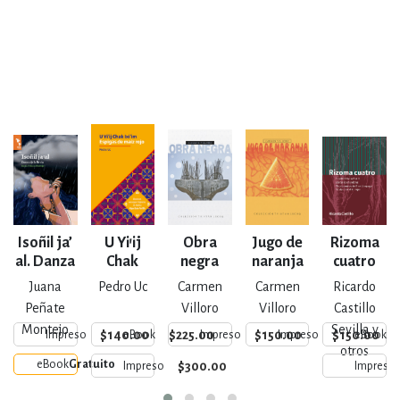
Isoñil ja’
U Yi’ij
Obra
Jugo de
Rizoma
al. Danza
Chak
negra
naranja
cuatro
de la
Ixi’im.
Juana
Pedro Uc
Carmen
Carmen
Ricardo
lluvia
Espigas
Peñate
Villoro
Villoro
Castillo
de maíz
Montejo
Sevilla y
$140.00
$225.00
$150.00
$150.00
Impreso
eBook
Impreso
Impreso
eBook
rojo
otros
eBook
Gratuito
$300.00
Impreso
Impreso