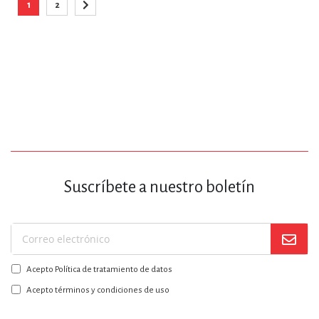
Página
1
2
Está viendo la página
Página
Página
Siguiente
Suscríbete a nuestro boletín
Suscríbase
a
Acepto Política de tratamiento de datos
nuestro
boletín:
Acepto términos y condiciones de uso