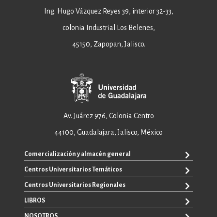
Ing. Hugo Vázquez Reyes 39, interior 32-33,
colonia Industrial Los Belenes,
45150, Zapopan, Jalisco.
Av. Juárez 976, Colonia Centro
44100, Guadalajara, Jalisco, México
Comercialización y almacén general
Centros Universitarios Temáticos
+52 33 3640 6326
+52 33 3640 4595
Centros Universitarios Regionales
CUAAD
contacto@editorial.udg.mx
CUCEA
LIBROS
CUALTOS
ventas@editorial.udg.mx
CUCS
CUCHAPALA
NOSOTROS