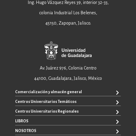
Ing. Hugo Vázquez Reyes 39, interior 32-33,
colonia Industrial Los Belenes,
45150, Zapopan, Jalisco.
Av. Juárez 976, Colonia Centro
44100, Guadalajara, Jalisco, México
Comercialización y almacén general
Centros Universitarios Temáticos
+52 33 3640 6326
+52 33 3640 4595
Centros Universitarios Regionales
CUAAD
contacto@editorial.udg.mx
CUCEA
LIBROS
CUALTOS
ventas@editorial.udg.mx
CUCS
CUCHAPALA
NOSOTROS
WhatsApp: +52 33 1433 6869
TODOS LOS LIBROS
CUCBA