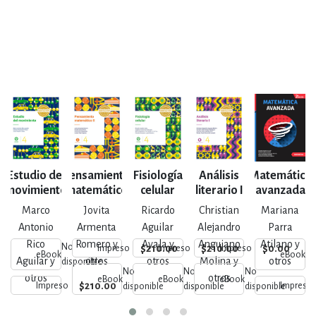
Estudio del
Pensamiento
Fisiología
Análisis
Matemática
C
movimiento
matemático
celular
literario I
avanzada
II
Marco
Jovita
Ricardo
Christian
Mariana
Antonio
Armenta
Aguilar
Alejandro
Parra
Rico
Romero y
Ayala y
Anguiano
Atilano y
No
N
$210.00
$210.00
$0.00
Impreso
Impreso
Impreso
eBook
eBook
Aguilar y
otros
otros
Molina y
otros
disponible
di
No
No
No
otros
otros
eBook
eBook
eBook
$210.00
Impreso
Impreso
disponible
disponible
disponible