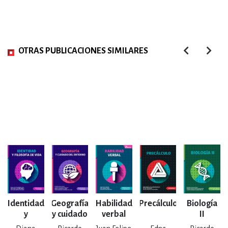
OTRAS PUBLICACIONES SIMILARES
Identidad
Geografía
Habilidad
Precálculo
Biología
y
y cuidado
verbal
II
filosofía
del