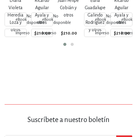
Diana
Ricardo
Juan Felipe
Edna
Ricardo
de vida
entorno
Violeta
Aguilar
Cobián y
Guadalupe
Aguilar
Heredia
Ayala y
otros
Galindo
Ayala y
No
No
No
N
eBook
eBook
eBook
eBook
Loza y
otros
Rodríguez
otros
disponible
disponible
disponible
di
otros
y otros
$210.00
$210.00
$210.00
Impreso
Impreso
Impreso
Impreso
Suscríbete a nuestro boletín