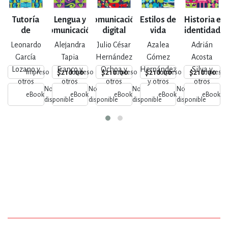
Tutoría
Lengua y
Comunicación
Estilos de
Historia e
de
comunicación
digital
vida
identidad
ingreso I
saludable
universitaria
Leonardo
Alejandra
Julio César
Azalea
Adrián
García
Tapia
Hernández
Gómez
Acosta
Lozano y
Franco y
Ochoa y
Hernández
Silva y
$210.00
$210.00
$210.00
$210.00
Impreso
Impreso
Impreso
Impreso
Impreso
otros
otros
otros
y otros
otros
No
No
No
No
N
eBook
eBook
eBook
eBook
eBook
disponible
disponible
disponible
disponible
di