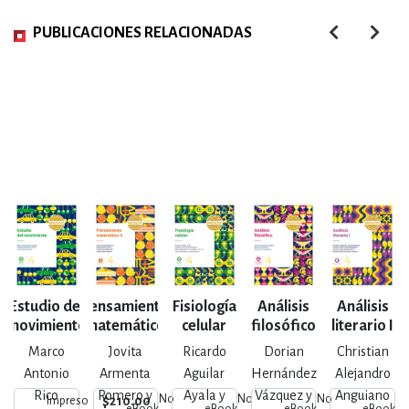
PUBLICACIONES RELACIONADAS
Estudio del
Pensamiento
Fisiología
Análisis
Análisis
movimiento
matemático
celular
filosófico
literario I
II
Marco
Jovita
Ricardo
Dorian
Christian
Antonio
Armenta
Aguilar
Hernández
Alejandro
Rico
Romero y
Ayala y
Vázquez y
Anguiano
No
No
No
N
$210.00
Impreso
eBook
eBook
eBook
eBook