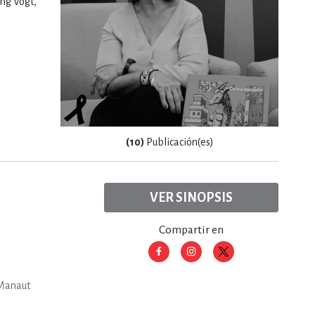
ang Vogt,
RE
DERECHO
ESTIÓN
(10)
Publicación(es)
 Y TEMAS AFINES
VER SINOPSIS
RQUEOLOGÍA
Compartir en
JE Y LINGÜÍSTICA
 Manaut