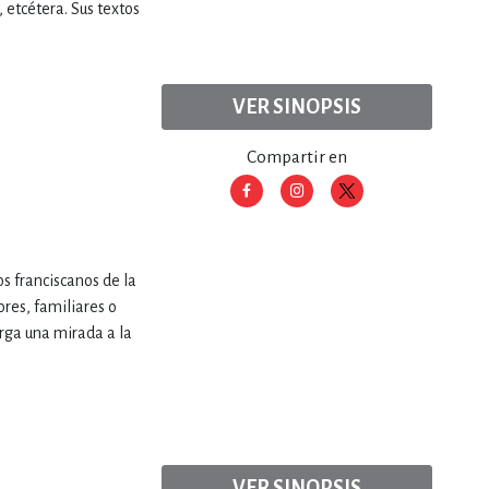
, etcétera. Sus textos
VER SINOPSIS
Compartir en
os franciscanos de la
res, familiares o
orga una mirada a la
VER SINOPSIS