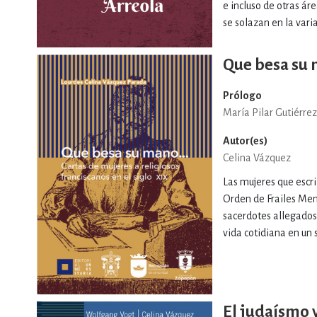
e incluso de otras áre
se solazan en la varia
Que besa su 
Prólogo
María Pilar Gutiérre
Autor(es)
Celina Vázquez
Las mujeres que escri
Orden de Frailes Men
sacerdotes allegados 
vida cotidiana en un 
El judaísmo y