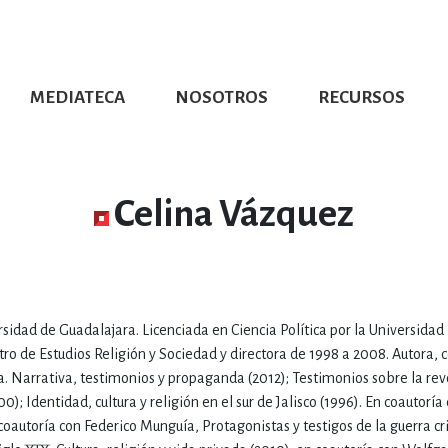
MEDIATECA
NOSOTROS
RECURSOS
CIÓN UDG
S DE TEXTO
PROMOCIONALES
DISTINCIONES
PUBLICACIONES RED UNIVERSITARIA
CONVOCATORIAS
NUMERALIA
CÓMO LEER EBOOKS
DIRECTORIO
COLECCIO
GRAFÍAS, LITERATURA Y ESTUD
Celina Vázquez
ERRA, GEOGRAFÍA, MEDIOAMBIE
rsidad de Guadalajara. Licenciada en Ciencia Política por la Universidad
COMPUTACIÓN E INFORMÁTIC
 de Estudios Religión y Sociedad y directora de 1998 a 2008. Autora, 
era. Narrativa, testimonios y propaganda (2012); Testimonios sobre la rev
); Identidad, cultura y religión en el sur de Jalisco (1996). En coautoría
FORMACIÓN Y MATERIAS INTER
 coautoría con Federico Munguía, Protagonistas y testigos de la guerra cr