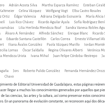
ENCIAS
MEDICINA, ENFERM
ero
Adrián Acosta Silva
Martha Esparza Ramírez
Esteban Giral
Kaltmeier
Celina Vázquez
Wolfgang Vogt
Elba Castro Rosales
 Ortiz
Édgar Valencia
Adriana Delgado Escrucería
María Alicia
ICA, LIBROS DE CÓMICS, DIBU
melí
Luis Rico Chávez
Ricardo Aguilar Ayala
Sofía Rodríguez Bení
ovarrubias
Lilia Herlinda Mendoza Roaf
Sandra Vanesa Robles Agui
a
Álvaro A. Fernández
Alfredo Sánchez
Enrique Blanc
Ricardo 
na
Eduardo Santana Castellón
Carlos Correa
Ernesto Villarruel A
 RELACIONES Y DESARROLLO P
ert
Iliana Ávalos González
Paola Vázquez Murillo
Iordan Monté
ecilia Lomas
Óscar Saldaña
Regina Olivares Alberti
Verónica Mo
ca Mendoza Urista
Ivana Mihal
Juan Felipe Córdoba-Restrepo
J
SOCIEDAD Y CIENCIAS SOCIALE
agaña
Jors
Roberto Pulido González
Fernanda Hernández Oroz
Chavo
OLOGÍA, INGENIERÍA, AGRICU
gimiento de Editorial Universidad de Guadalajara, estas páginas reúnen 
hacer llegar a muchos los conocimientos generados por aquellos que pie
s de las ciencias, las artes y la cultura, así como preservar estos conoci
turo. En un panorama de evolución constante, se reconocen aquí dos déca