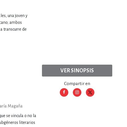
les, una joven y
scano; ambos
ia transcurre de
VER SINOPSIS
Compartir en
aría Magaña
ue se vincula o no la
ubgéneros literarios