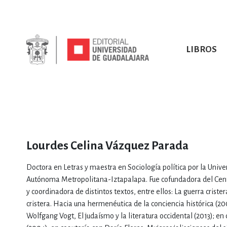
LIBROS
SOBRE NOSOTROS
TODOS LOS LIBROS
HISTORIA
EBOOKS
VINCULA
LIBRO
ARTES
BIO
CIENCIAS DE LA TI
Lourdes Celina Vázquez Parada
Doctora en Letras y maestra en Sociología política por la Unive
Autónoma Metropolitana-Iztapalapa. Fue cofundadora del Centro
y coordinadora de distintos textos, entre ellos: La guerra crist
cristera. Hacia una hermenéutica de la conciencia histórica (2000
CONSULTA, IN
Wolfgang Vogt, El judaísmo y la literatura occidental (2013); en