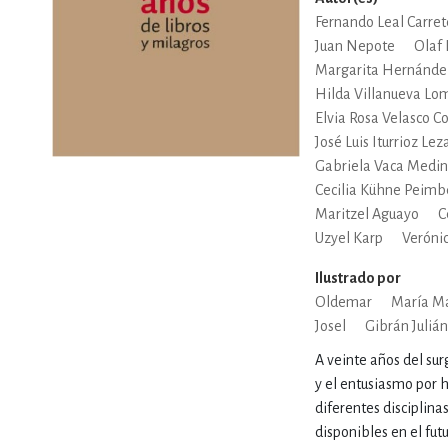
MATEMÁTICAS Y CI
Fernando Leal Carret
Juan Nepote
Olaf 
Margarita Hernández
NOVELA GRÁF
Hilda Villanueva Lo
Elvia Rosa Velasco C
José Luis Iturrioz Lez
Gabriela Vaca Medi
SALUD,
Cecilia Kühne Peimb
Maritzel Aguayo
C
Uzyel Karp
Veróni
Ilustrado por
Oldemar
María M
Josel
Gibrán Julián
TECN
A veinte años del sur
y el entusiasmo por 
diferentes disciplina
disponibles en el fu