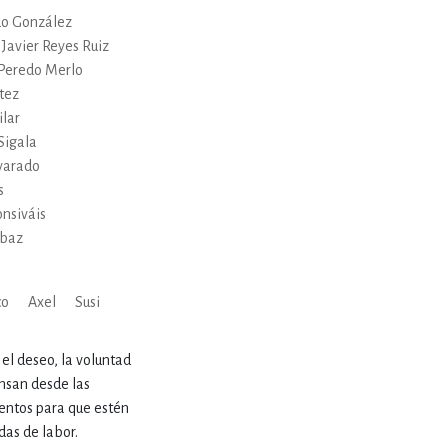
ERÍA, VETERINARIA
do González
Javier Reyes Ruiz
 Peredo Merlo
JOS ANIMADOS
tez
lar
Sigala
lvarado
ERSONAL
s
nsiváis
abaz
S
co
Axel
Susi
LTURA
el deseo, la voluntad
nsan desde las
mientos para que estén
das de labor.