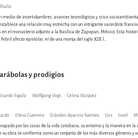
 Riaño
en medio de incertidumbres, avances tecnológicos y crisis socioambienta
establece una relación muy estrecha con un intrigante sacerdote franci
 en el monasterio adjunto a la Basílica de Zapopan, México. Esta histor
ebril afecto epistolar, el de una monja del siglo XIX l...
parábolas y prodigios
Ricardo Sigala
Wolfgang Vogt
Celina Vázquez
lardo
Elena Guerrero
Erándini Aparicio Fuentes
Jors
Josel
M
ocupado por las cosas de la vida cotidiana, su entorno y la manera en la q
de su obra se conforma como un conjunto de los más diversos géneros y s