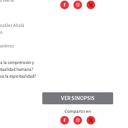
o Fuerte
nzález Alcalá
co
utiérrez
s a la comprensión y
iritualidad humana?
va la espiritualidad?
VER SINOPSIS
Compartir en