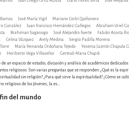
o Ramos
Juan Diego Ortiz Acosta
Darío Flores Soria
José Alejandr
o Ramos
José María Vigil
Mariano Corbí Quiñonero
ro González
Juan Francisco Hernández Gallegos
Abraham Uriel Go
sta
Brahiman Saganogo
José Alejandro Fuerte
Fabián Acosta Ri
a
Celina Vázquez
Arely Medina
Sergio Padilla Moreno
 Torre
María Fernanda Ordoñana Tejedo
Yesenia Jazmín Chapula G
z
Heriberto Vega Villaseñor
Gertrud-Maria Chupik
o de un espacio de estudio, discusión y análisis de académicos dedicado
untos religiosos. Son varias preguntas que se responden: ¿Qué es la esp
ritualidad sin religión? ¿Para qué sirve la espiritualidad? ¿Cómo se culti
o religioso de los jóvenes, la es...
 fin del mundo