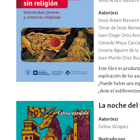
Jesús Arturo Navarr
Autor(es)
Jesús Arturo Navarr
Omar de Jesús Rome
Juan Diego Ortiz Aco
Gerardo Moya Garcí
Jimena Aguirre de la
Juan Martín Díaz Rui
Este libro es product
explicación de los as
¿Puede haber una espi
¿Ante el indiferentism
La noche del
Autor(es)
Celina Vázquez
Ilustrado por