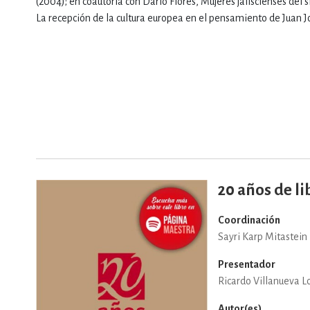
(2004); en coautoría con Darío Flores, Mujeres jaliscienses del 
La recepción de la cultura europea en el pensamiento de Juan J
DEPORTES Y ACT
ECONO
ESTILOS DE VIDA
20 años de li
FILOSOFÍA
Coordinación
Sayri Karp Mitastein
INFANTILES, JUVE
Presentador
Ricardo Villanueva L
Autor(es)