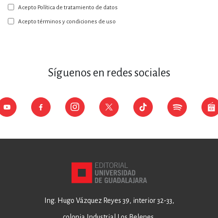
Acepto Política de tratamiento de datos
nuestro
boletín:
Acepto términos y condiciones de uso
Síguenos en redes sociales
Ing. Hugo Vázquez Reyes 39, interior 32-33,
colonia Industrial Los Belenes,