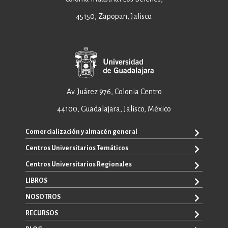
45150, Zapopan, Jalisco.
Av. Juárez 976, Colonia Centro
44100, Guadalajara, Jalisco, México
Comercialización y almacén general
Centros Universitarios Temáticos
+52 33 3640 6326
+52 33 3640 4595
Centros Universitarios Regionales
CUAAD
contacto@editorial.udg.mx
CUCEA
LIBROS
CUALTOS
ventas@editorial.udg.mx
CUCS
CUCHAPALA
NOSOTROS
WhatsApp: +52 33 1433 6869
TODOS LOS LIBROS
CUCBA
CUCIÉNEGA
E-BOOKS
RECURSOS
CUCEI
SOBRE NOSOTROS
CUCOSTA
LIBROS DE TEXTO
CUCSH
CONTACTO