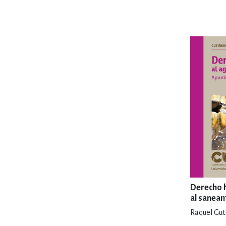
MATEMÁTICAS Y CI
NOVELA GRÁF
SALUD,
TECN
Derecho 
al sanea
Raquel Guti