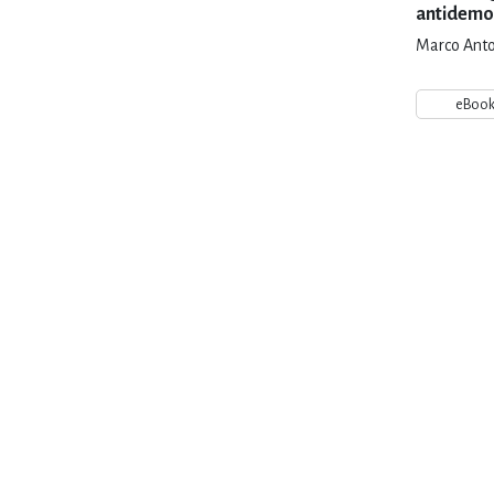
antidemo
Marco Anto
eBoo