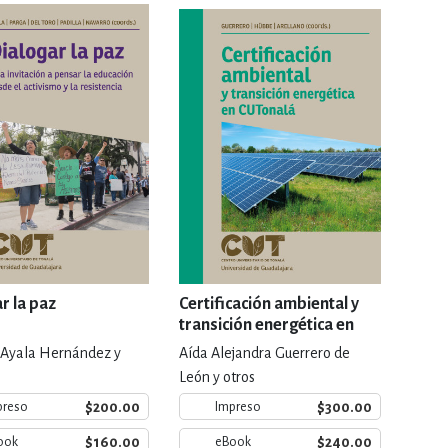
RE
DERECHO
ESTIÓN
 Y TEMAS AFINES
RQUEOLOGÍA
r la paz
Certificación ambiental y
transición energética en
CUTonalá
 Ayala Hernández y
Aída Alejandra Guerrero de
JE Y LINGÜÍSTICA
León y otros
$200.00
$300.00
preso
Impreso
$160.00
$240.00
ook
eBook