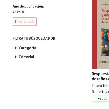
Año de publicación
DEPORTES Y ACT
2022
Limpiar todo
ECONO
FILTRA TU BÚSQUEDA POR
Categoría
ESTILOS DE VIDA
Editorial
FILOSOFÍA
Respuesta
desafíos 
universid
Liliana Ib
crisis de 
INFANTILES, JUVE
Rentería y 
eBook