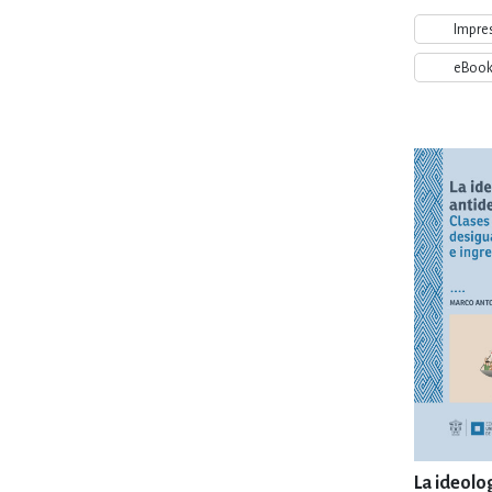
Impre
eBoo
La ideolo