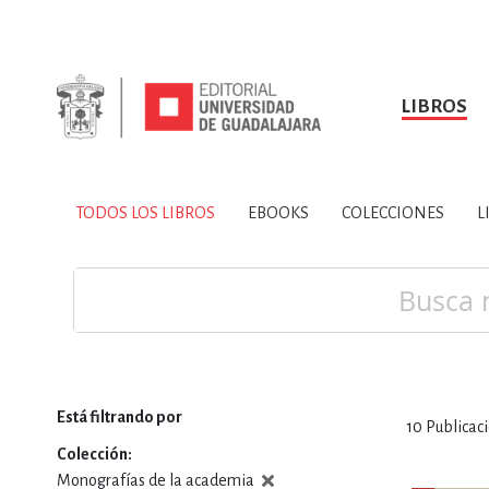
LIBROS
SOBRE NOSOTROS
TODOS LOS LIBROS
HISTORIA
EBOOKS
VINCULA
LIBRO
ARTES
BIO
TODOS LOS LIBROS
EBOOKS
COLECCIONES
L
CIENCIAS DE LA TI
Buscar
Está filtrando por
10
Publicac
CONSULTA, IN
Colección
Monografías de la academia