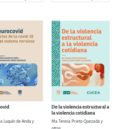
ERÍA, VETERINARIA
JOS ANIMADOS
ERSONAL
S
LTURA
ovid
De la violencia estructural a
la violencia cotidiana
a Luquín de Anda y
Ma Teresa Prieto Quezada y
otros