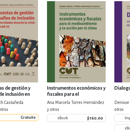
IVIDADES DE OCIO AL AIRE LIB
MÍA, FINANZAS, EMPRESA Y G
, AFICIONES Y OCIO
FICCIÓN
 Y RELIGIÓN
HISTORIA Y A
s de gestión y
Instrumentos económicos y
Dialoga
de inclusión en
fiscales para el
ades durante la
medioambiente y la acción
eth Castañeda
Ana Marcela Torres Hernández
Denisse
la covid-19
por el clima
NILES Y DIDÁCTICOS
LENGUA
otros
y otros
otros
Gratuito
$160.00
eBook
Im
eB