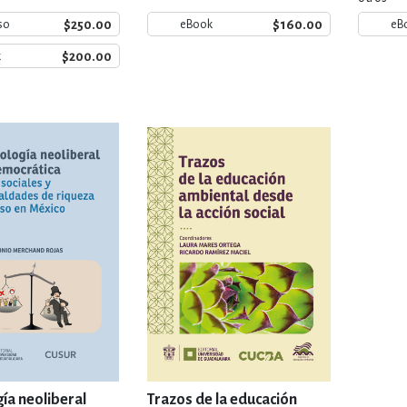
$250.00
$160.00
so
eBook
eB
$200.00
k
gía neoliberal
Trazos de la educación