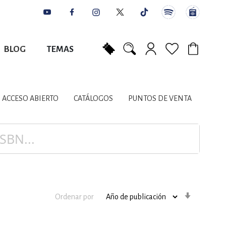
BLOG
TEMAS
Mi carrito
NES
AUTORES
CATÁLOGOS
COLABORADORES
PUNTOS DE VENTA
CONTACTO
IOS LITERARIOS
ACCESO ABIERTO
CATÁLOGOS
PUNTOS DE VENTA
NTE, PLANIFICACIÓN
A
Orden
Ordenar por
ascenden
DISCIPLINARES