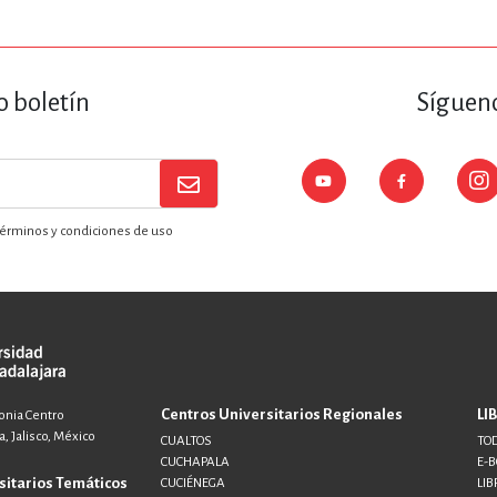
o boletín
Sígueno
érminos y condiciones de uso
Centros Universitarios Regionales
LI
lonia Centro
, Jalisco, México
CUALTOS
TOD
CUCHAPALA
E-
sitarios Temáticos
CUCIÉNEGA
LIB