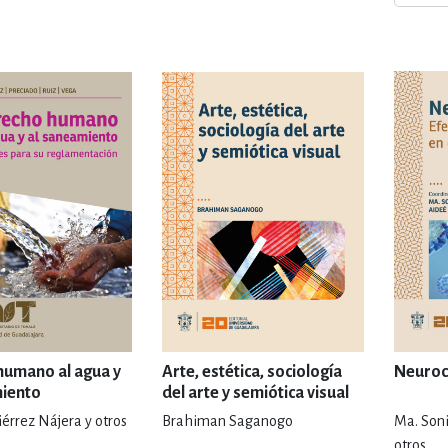
ENCIAS
MEDICINA, ENFERM
ICA, LIBROS DE CÓMICS, DIBU
 RELACIONES Y DESARROLLO P
SOCIEDAD Y CIENCIAS SOCIALE
OLOGÍA, INGENIERÍA, AGRICU
humano al agua y
Arte, estética, sociología
Neuroc
miento
del arte y semiótica visual
érrez Nájera y otros
Brahiman Saganogo
Ma. Soni
otros