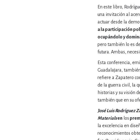
En este libro, Rodríg
DEPORTES Y ACT
una invitación al ace
actuar desde la democ
a la participación p
ocupándolo y domin
ECONO
pero también lo es de
futura. Ambas, necesi
Esta conferencia, emi
ESTILOS DE VIDA
Guadalajara, también 
refiere a Zapatero c
de la guerra civil, la
FILOSOFÍA
historias y su visión
también que en su ofe
José Luis Rodríguez Z
INFANTILES, JUVE
Materials
en
los
prem
la excelencia en diseñ
reconocimientos obten