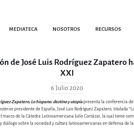
MEDIATECA
NOSOTROS
RECURSOS
CIÓN UDG
S DE TEXTO
PROMOCIONALES
DISTINCIONES
PUBLICACIONES RED UNIVERSITARIA
CONVOCATORIAS
NUMERALIA
CÓMO LEER EBOOKS
DIRECTORIO
COLECCIO
GRAFÍAS, LITERATURA Y ESTUD
ón de José Luis Rodríguez Zapatero ha
XXI
ERRA, GEOGRAFÍA, MEDIOAMBIE
6 Julio 2020
COMPUTACIÓN E INFORMÁTIC
ríguez Zapatero. Lo hispano: destino y utopía
presenta la conferencia de
sterior presidente de España, José Luis Rodríguez Zapatero, titulada “L
 el marco de la Cátedra Latinoamericana Julio Cortázar, la cual tiene com
FORMACIÓN Y MATERIAS INTER
y diálogo sobre la sociedad y cultura latinoamericanas en defensa de la