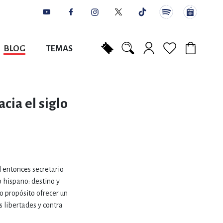
BLOG
TEMAS
Mi carrito
NES
AUTORES
CATÁLOGOS
COLABORADORES
PUNTOS DE VENTA
CONTACTO
IOS LITERARIOS
cia el siglo
NTE, PLANIFICACIÓN
A
l entonces secretario
o hispano: destino y
o propósito ofrecer un
DISCIPLINARES
s libertades y contra