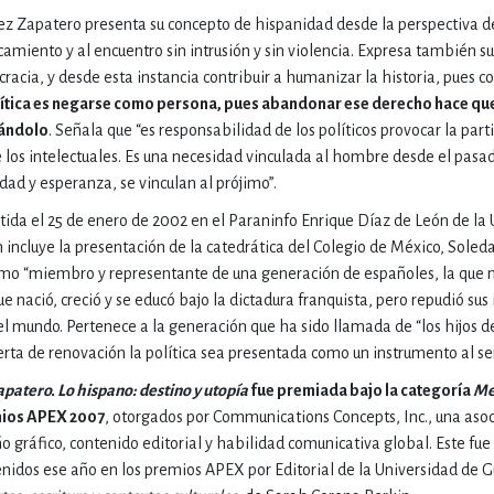
uez Zapatero presenta su concepto de hispanidad desde la perspectiva d
IVIDADES DE OCIO AL AIRE LIB
rcamiento y al encuentro sin intrusión y sin violencia. Expresa también s
racia, y desde esta instancia contribuir a humanizar la historia, pues c
olítica es negarse como persona, pues abandonar ese derecho hace qu
ándolo
. Señala que “es responsabilidad de los políticos provocar la par
MÍA, FINANZAS, EMPRESA Y G
 los intelectuales. Es una necesidad vinculada al hombre desde el pasa
dad y esperanza, se vinculan al prójimo”.
tida el 25 de enero de 2002 en el Paraninfo Enrique Díaz de León de la
, AFICIONES Y OCIO
FICCIÓN
incluye la presentación de la catedrática del Colegio de México, Soled
omo “miembro y representante de una generación de españoles, la que no
 que nació, creció y se educó bajo la dictadura franquista, pero repudió su
 Y RELIGIÓN
HISTORIA Y A
 del mundo. Pertenece a la generación que ha sido llamada de “los hijos d
rta de renovación la política sea presentada como un instrumento al ser
apatero. Lo hispano: destino y utopía
fue premiada bajo la categoría
Me
NILES Y DIDÁCTICOS
LENGUA
ios APEX 2007
, otorgados por Communications Concepts, Inc., una aso
o gráfico, contenido editorial y habilidad comunicativa global. Este fue
idos ese año en los premios APEX por Editorial de la Universidad de Gu