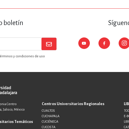
o boletín
Sígueno
érminos y condiciones de uso
Centros Universitarios Regionales
LI
lonia Centro
, Jalisco, México
CUALTOS
TOD
CUCHAPALA
E-
sitarios Temáticos
CUCIÉNEGA
LIB
CUCOSTA
CA