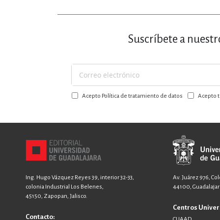
Suscríbete a nuestr
Suscríbase
a
Acepto Política de tratamiento de datos
Acepto t
nuestro
boletín:
Ing. Hugo Vázquez Reyes 39, interior 32-33,
Av. Juárez 976, Co
colonia Industrial Los Belenes,
44100, Guadalajara
45150, Zapopan, Jalisco.
Centros Univer
Contacto:
CUAAD