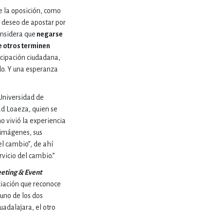
e la oposición, como
RE
u deseo de apostar por
DERECHO
onsidera que
negarse
e otros terminen
ticipación ciudadana,
ESTIÓN
do. Y una esperanza
 Universidad de
 Y TEMAS AFINES
ad Loaeza, quien se
 vivió la experiencia
s imágenes, sus
RQUEOLOGÍA
el cambio”, de ahí
vicio del cambio.”
eting & Event
JE Y LINGÜÍSTICA
ciación que reconoce
 uno de los dos
adalajara, el otro