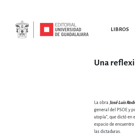
LIBROS
SOBRE NOSOTROS
TODOS LOS LIBROS
HISTORIA
EBOOKS
VINCULA
LIBRO
ARTES
BIO
Una reflexi
CIENCIAS DE LA TI
La obra
José Luis Rod
general del PSOE y po
utopía”, que dictó en
CONSULTA, IN
espacio de encuentro 
las dictaduras.