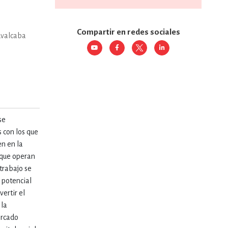
RE
DERECHO
Compartir en redes sociales
uvalcaba
ESTIÓN
 Y TEMAS AFINES
se
 con los que
en en la
RQUEOLOGÍA
 que operan
 trabajo se
 potencial
JE Y LINGÜÍSTICA
ertir el
 la
ercado