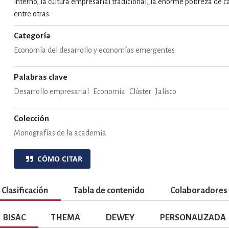
interno, la cultura empresarial tradicional, la enorme pobreza de ca
ENCIAS
MEDICINA, ENFERM
entre otras.
Categoría
ICA, LIBROS DE CÓMICS, DIBU
Economía del desarrollo y economías emergentes
Palabras clave
 RELACIONES Y DESARROLLO P
Desarrollo empresarial
Economía
Clúster
Jalisco
Colección
SOCIEDAD Y CIENCIAS SOCIALE
Monografías de la academia
CÓMO CITAR
OLOGÍA, INGENIERÍA, AGRICU
Clasificación
Tabla de contenido
Colaboradores
BISAC
THEMA
DEWEY
PERSONALIZADA