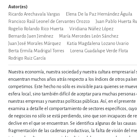
Autor(es)
IVIDADES DE OCIO AL AIRE LIB
Ricardo Arechavala Vargas
Elena De la Paz Hernández Águila
Francisco Raúl Leonel de Cervantes Orozco
Juan Pablo Huerta R
Rogelio Rolando Rico Huerta
Viridiana Núñez López
Bernardo Jaen Jiménez
María Mercedes León Sánchez
MÍA, FINANZAS, EMPRESA Y G
Juan José Morales Márquez
Katia Magdalena Lozano Uvario
Berta Ermila Madrigal Torres
Lorena Guadalupe Verde Flota
Rodrigo Ruiz García
, AFICIONES Y OCIO
FICCIÓN
Nuestra economía, nuestra sociedad y nuestra cultura empresarial 
encuentran muchos años atrás respecto a los índices de otros países
competimos. Este hecho no sólo es invisible para quienes se muev
 Y RELIGIÓN
HISTORIA Y A
esfera local, sino también difícil de aceptar para muchas personas
nuestras empresas y nuestras políticas públicas. Así, en el presente
examina a detalle el comportamiento de sectores específicos, cuyo
NILES Y DIDÁCTICOS
LENGUA
de negocios no sólo se está perdiendo, sino que son incapaces de rev
declive en el que se encuentran. Se identifica algunas de las causas:
fragmentación de las cadenas productivas, la falta de visión del m