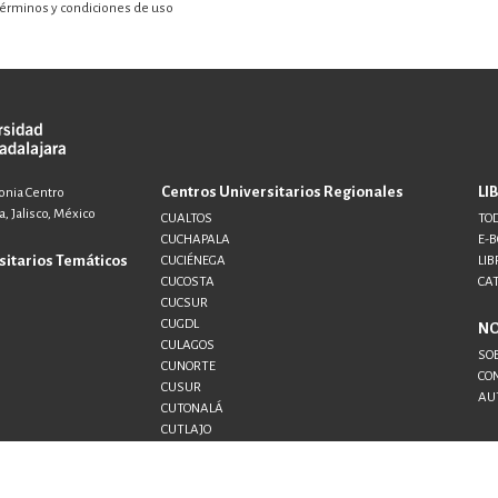
érminos y condiciones de uso
Centros Universitarios Regionales
LI
lonia Centro
, Jalisco, México
CUALTOS
TOD
CUCHAPALA
E-
sitarios Temáticos
CUCIÉNEGA
LIB
CUCOSTA
CA
CUCSUR
CUGDL
N
CULAGOS
SO
CUNORTE
CO
CUSUR
AU
CUTONALÁ
CUTLAJO
CUTLAQUE
CUVALLES
SEMS