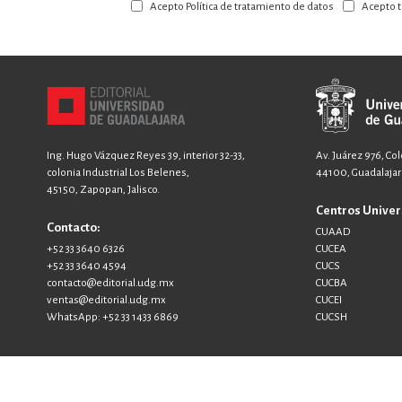
Acepto Política de tratamiento de datos
Acepto t
nuestro
boletín:
Ing. Hugo Vázquez Reyes 39, interior 32-33,
Av. Juárez 976, Co
colonia Industrial Los Belenes,
44100, Guadalajara
45150, Zapopan, Jalisco.
Centros Univer
Contacto:
CUAAD
+52 33 3640 6326
CUCEA
+52 33 3640 4594
CUCS
contacto@editorial.udg.mx
CUCBA
ventas@editorial.udg.mx
CUCEI
WhatsApp: +52 33 1433 6869
CUCSH