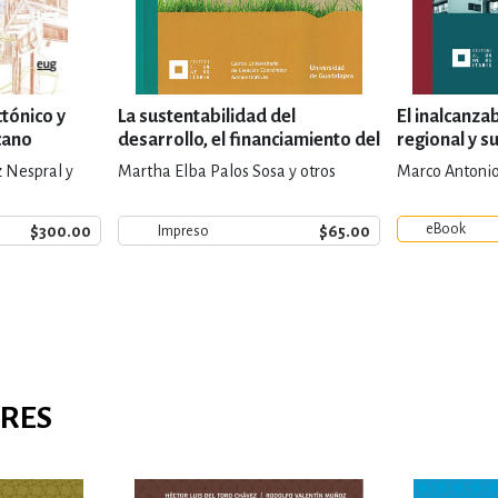
tónico y
La sustentabilidad del
El inalcanza
cano
desarrollo, el financiamiento del
regional y s
emprendimiento juvenil y el
México
z Nespral y
Martha Elba Palos Sosa y otros
Marco Antoni
empleo
eBook
$300.00
$65.00
Impreso
ARES