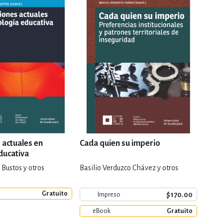
 actuales en
Cada quien su imperio
Acad
ducativa
Bustos y otros
Basilio Verduzco Chávez y otros
Blanc
Gratuito
e
$170.00
Impreso
eBook
Gratuito