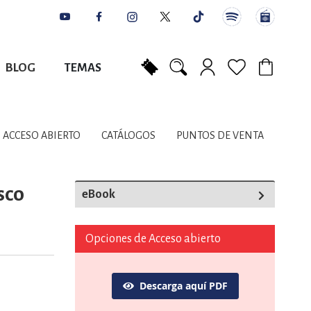
BLOG
TEMAS
Mi carrito
NES
AUTORES
CATÁLOGOS
COLABORADORES
PUNTOS DE VENTA
CONTACTO
IOS LITERARIOS
ACCESO ABIERTO
CATÁLOGOS
PUNTOS DE VENTA
NTE, PLANIFICACIÓN
sco
eBook
A
Opciones de Acceso abierto
Descarga aquí PDF
DISCIPLINARES