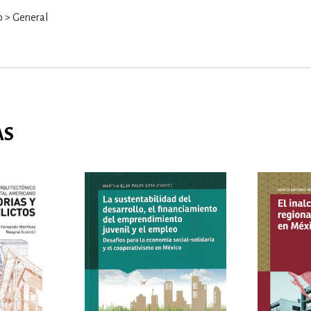
 > General
AS