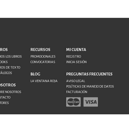
BROS
RECURSOS
MI CUENTA
OS LOS LIBROS
PROMOCIONALES
REGISTRO
BOOKS
CONVOCATORIAS
INICIA SESIÓN
ROS DE TEXTO
TÁLOGOS
BLOG
PREGUNTAS FRECUENTES
LA VENTANA ROJA
AVISO LEGAL
OSOTROS
POLÍTICAS DE MANEJO DE DATOS
BRE NOSOTROS
FACTURACIÓN
NTACTO
TORES