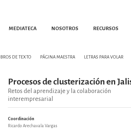
MEDIATECA
NOSOTROS
RECURSOS
CIÓN UDG
S DE TEXTO
PROMOCIONALES
DISTINCIONES
PUBLICACIONES RED UNIVERSITARIA
CONVOCATORIAS
NUMERALIA
CÓMO LEER EBOOKS
DIRECTORIO
COLECCIO
GRAFÍAS, LITERATURA Y ESTUD
IBROS DE TEXTO
PÁGINA MAESTRA
LETRAS PARA VOLAR
ERRA, GEOGRAFÍA, MEDIOAMBIE
Procesos de clusterización en Jali
Retos del aprendizaje y la colaboración
COMPUTACIÓN E INFORMÁTIC
interempresarial
Coordinación
FORMACIÓN Y MATERIAS INTER
Ricardo Arechavala Vargas