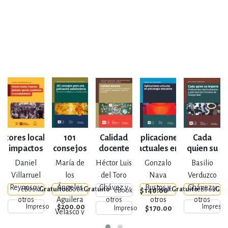
Actores locales,
101
Calidad
Aplicaciones
Cada
impactos
consejos
docente
actuales en
quien su
un
globales:
para una
psicología
imperio
Daniel
María de
Héctor Luis
Gonzalo
Basilio
aportes
jubilación
educativa
Villarruel
los
del Toro
Nava
Verduzco
académicos en
satisfactoria
Reynoso y
Ángeles
Chávez y
Bustos y
Chávez y
eBook
Gratuito
eBook
Gratuito
eBook
Gratuito
eBook
Gra
$140.00
eBook
paradiplomacia
otros
Aguilera
otros
otros
otros
$200.00
Impreso
Impreso
$170.00
Impreso
Velasco y
otros