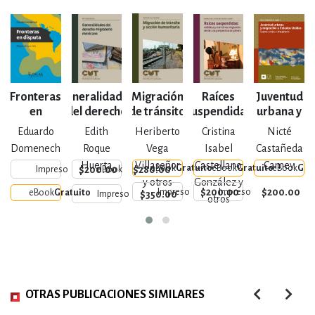
Fronteras
Generalidades
Migración
Raíces
Juventud
en
del derecho
de tránsito
suspendidas
urbana y
disputa
migratorio
y acción
migración
Eduardo
Edith
Heriberto
Cristina
Nicté
mexicano
humanitaria
a Estados
Domenech
Roque
Vega
Isabel
Castañeda
Unidos
Huerta
Villaseñor
Castellano
Camey
eBook
Gratuito
eBook
Gratuito
eBook
Gra
$200.00
$280.00
Impreso
eBook
y otros
González y
$200.00
$200.00
Impreso
Impreso
eBook
Gratuito
$350.00
Impreso
otros
OTRAS PUBLICACIONES SIMILARES