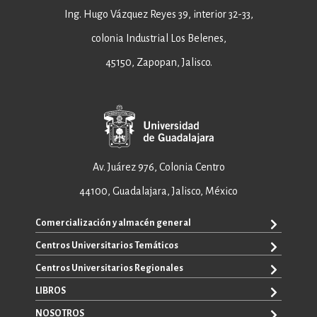
Ing. Hugo Vázquez Reyes 39, interior 32-33,
colonia Industrial Los Belenes,
45150, Zapopan, Jalisco.
Av. Juárez 976, Colonia Centro
44100, Guadalajara, Jalisco, México
Comercialización y almacén general
Centros Universitarios Temáticos
+52 33 3640 6326
+52 33 3640 4595
Centros Universitarios Regionales
CUAAD
contacto@editorial.udg.mx
CUCEA
LIBROS
CUALTOS
ventas@editorial.udg.mx
CUCS
CUCHAPALA
NOSOTROS
WhatsApp: +52 33 1433 6869
TODOS LOS LIBROS