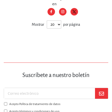
en
Mostrar
por página
Suscríbete a nuestro boletín
Suscríbase
a
Acepto Política de tratamiento de datos
nuestro
boletín:
Acepto términos y condiciones de uso