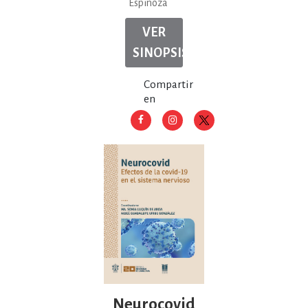
Espinoza
VER
SINOPSIS
Compartir
en
Neurocovid