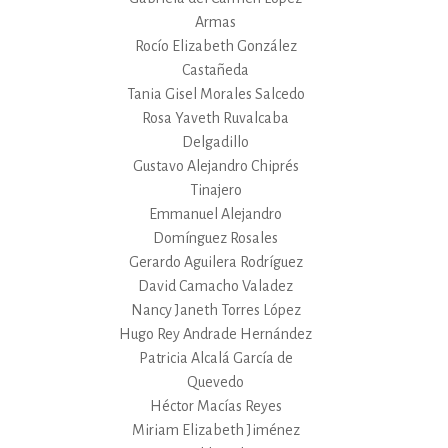
Armas
Rocío Elizabeth González
Castañeda
Tania Gisel Morales Salcedo
Rosa Yaveth Ruvalcaba
Delgadillo
Gustavo Alejandro Chiprés
Tinajero
Emmanuel Alejandro
Domínguez Rosales
Gerardo Aguilera Rodríguez
David Camacho Valadez
Nancy Janeth Torres López
Hugo Rey Andrade Hernández
Patricia Alcalá García de
Quevedo
Héctor Macías Reyes
Miriam Elizabeth Jiménez