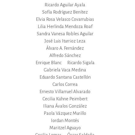
Ricardo Aguilar Ayala
Sofía Rodríguez Benítez
Elvia Rosa Velasco Covarrubias
Lilia Herlinda Mendoza Roaf
Sandra Vanesa Robles Aguilar
José Luis Iturrioz Leza
Álvaro A. Fernández
Alfredo Sánchez
Enrique Blanc
Ricardo Sigala
Gabriela Vaca Medina
Eduardo Santana Castellón
Carlos Correa
Ernesto Villarruel Alvarado
Cecilia Kühne Peimbert
Iliana Ávalos González
Paola Vázquez Murillo
Iordan Montés
Maritzel Aguayo
Cecilia Lomas
Óscar Saldaña