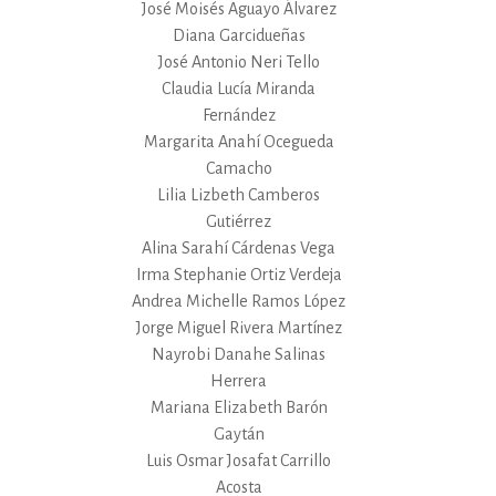
José Moisés Aguayo Álvarez
Diana Garcidueñas
José Antonio Neri Tello
Claudia Lucía Miranda
Fernández
Margarita Anahí Ocegueda
Camacho
Lilia Lizbeth Camberos
Gutiérrez
Alina Sarahí Cárdenas Vega
Irma Stephanie Ortiz Verdeja
Andrea Michelle Ramos López
Jorge Miguel Rivera Martínez
Nayrobi Danahe Salinas
Herrera
Mariana Elizabeth Barón
Gaytán
Luis Osmar Josafat Carrillo
Acosta