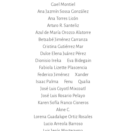
Gael Montiel
Ana Jazmín Sossa González
Ana Torres Licón
Arturo R. Santeliz
Azul de María Orozco Alatorre
Betsabé Jiménez Carranza
Cristina Gutiérrez Mar
Dulce Elena Juárez Pérez
Dionisio Ireka
Eva Bidegain
Fabiola Lizette Plascencia
Federico Jiménez
Xander
Isaac Palma
Fenu
Qualia
José Luis Coyotl Mixcoatl
José Luis Rosario Pelayo
Karen Sofía Franco Cisneros
Akne C.
Lorena Guadalupe Ortiz Rosales
Lucio Arreola Barroso
Luis Jesús Moctezuma