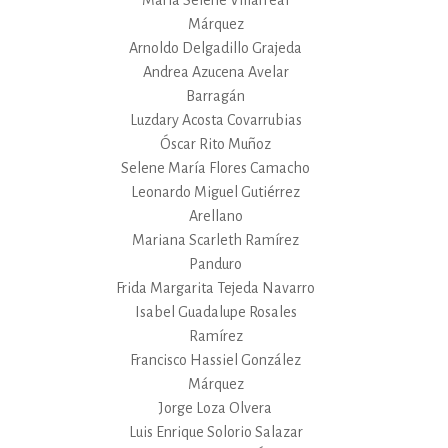
María Selene Villarreal
Márquez
Arnoldo Delgadillo Grajeda
Andrea Azucena Avelar
Barragán
Luzdary Acosta Covarrubias
Óscar Rito Muñoz
Selene María Flores Camacho
Leonardo Miguel Gutiérrez
Arellano
Mariana Scarleth Ramírez
Panduro
Frida Margarita Tejeda Navarro
Isabel Guadalupe Rosales
Ramírez
Francisco Hassiel González
Márquez
Jorge Loza Olvera
Luis Enrique Solorio Salazar