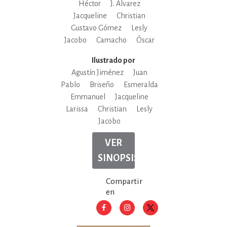
Héctor
J. Álvarez
Jacqueline
Christian
Gustavo Gómez
Lesly
Jacobo
Camacho
Óscar
Ilustrado por
Agustín Jiménez
Juan
Pablo
Briseño
Esmeralda
Emmanuel
Jacqueline
Larissa
Christian
Lesly
Jacobo
VER
SINOPSIS
Compartir
en