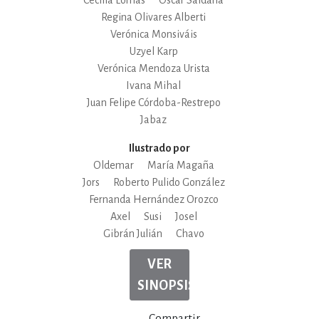
Regina Olivares Alberti
Verónica Monsiváis
Uzyel Karp
Verónica Mendoza Urista
Ivana Mihal
Juan Felipe Córdoba-Restrepo
Jabaz
Ilustrado por
Oldemar
María Magaña
Jors
Roberto Pulido González
Fernanda Hernández Orozco
Axel
Susi
Josel
Gibrán Julián
Chavo
VER
SINOPSIS
Compartir