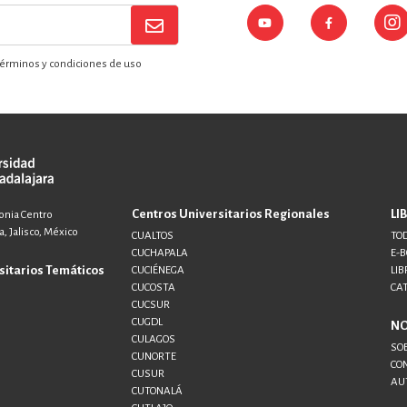
érminos y condiciones de uso
Centros Universitarios Regionales
LI
lonia Centro
, Jalisco, México
CUALTOS
TOD
CUCHAPALA
E-
sitarios Temáticos
CUCIÉNEGA
LIB
CUCOSTA
CA
CUCSUR
CUGDL
N
CULAGOS
SO
CUNORTE
CO
CUSUR
AU
CUTONALÁ