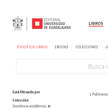
LIBROS
SOBRE NOSOTROS
TODOS LOS LIBROS
HISTORIA
EBOOKS
VINCULA
LIBRO
ARTES
BIO
TODOS LOS LIBROS
EBOOKS
COLECCIONES
L
CIENCIAS DE LA TI
Buscar
Está filtrando por
5
Publicaci
CONSULTA, IN
Colección
Excelencia académica