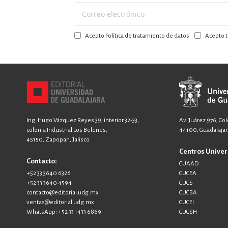
Suscríbase
a
Acepto Política de tratamiento de datos
Acepto t
nuestro
boletín:
Ing. Hugo Vázquez Reyes 39, interior 32-33,
Av. Juárez 976, Co
colonia Industrial Los Belenes,
44100, Guadalajara
45150, Zapopan, Jalisco.
Centros Univer
Contacto:
CUAAD
+52 33 3640 6326
CUCEA
+52 33 3640 4594
CUCS
contacto@editorial.udg.mx
CUCBA
ventas@editorial.udg.mx
CUCEI
WhatsApp: +52 33 1433 6869
CUCSH