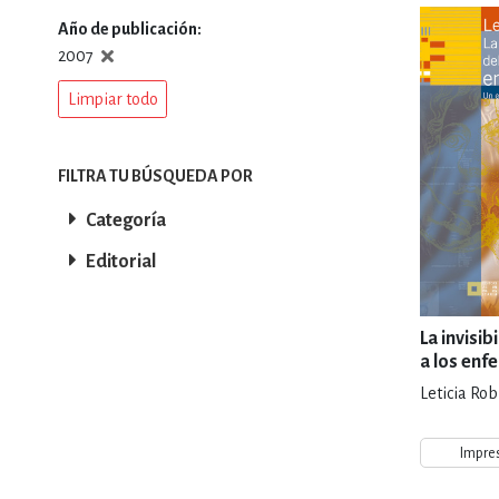
Año de publicación
DEPORTES Y ACT
2007
Limpiar todo
ECONO
FILTRA TU BÚSQUEDA POR
Categoría
ESTILOS DE VIDA
Editorial
FILOSOFÍA
La invisib
a los enf
Leticia Rob
INFANTILES, JUVE
Impre