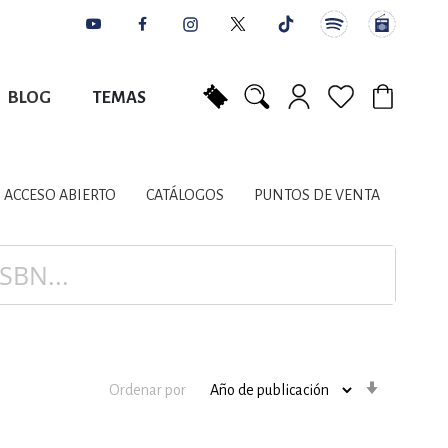
BLOG
TEMAS
Mi carrito
NES
AUTORES
CATÁLOGOS
COLABORADORES
PUNTOS DE VENTA
CONTACTO
IOS LITERARIOS
ACCESO ABIERTO
CATÁLOGOS
PUNTOS DE VENTA
NTE, PLANIFICACIÓN
A
Orden
Ordenar por
ascenden
DISCIPLINARES