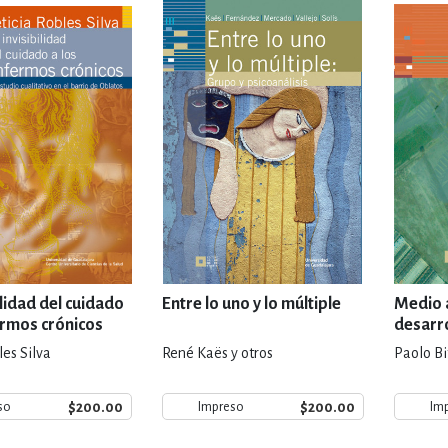
IVIDADES DE OCIO AL AIRE LIB
MÍA, FINANZAS, EMPRESA Y G
, AFICIONES Y OCIO
FICCIÓN
 Y RELIGIÓN
HISTORIA Y A
ilidad del cuidado
Entre lo uno y lo múltiple
Medio 
ermos crónicos
desarr
les Silva
René Kaës y otros
Paolo Bi
NILES Y DIDÁCTICOS
LENGUA
$200.00
$200.00
so
Impreso
Im