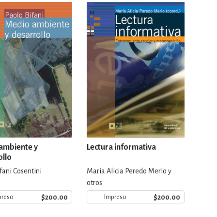
RE
DERECHO
ESTIÓN
 Y TEMAS AFINES
RQUEOLOGÍA
ambiente y
Lectura informativa
ollo
fani Cosentini
María Alicia Peredo Merlo y
JE Y LINGÜÍSTICA
otros
$200.00
$200.00
preso
Impreso