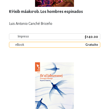
K'i'ixib máako'ob. Los hombres espinados
Luis Antonio Canché Briceño
$140.00
Impreso
eBook
Gratuito