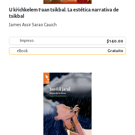
U ki'ichkelem t'aan tsikbal. La estética narrativa de
tsikbal
James Assir Sarao Cauich
$140.00
Impreso
eBook
Gratuito