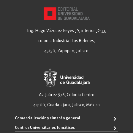
Ing. Hugo Vázquez Reyes 39, interior 32-33,
colonia Industrial Los Belenes,
45150, Zapopan, Jalisco.
Av. Juárez 976, Colonia Centro
44100, Guadalajara, Jalisco, México
Comercialización y almacén general
Centros Universitarios Temáticos
+52 33 3640 6326