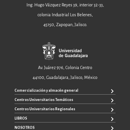
Ing. Hugo Vázquez Reyes 39, interior 32-33,
colonia Industrial Los Belenes,
45150, Zapopan, Jalisco.
Av. Juárez 976, Colonia Centro
44100, Guadalajara, Jalisco, México
Comercialización y almacén general
Centros Universitarios Temáticos
+52 33 3640 6326
+52 33 3640 4595
Centros Universitarios Regionales
CUAAD
contacto@editorial.udg.mx
CUCEA
LIBROS
CUALTOS
ventas@editorial.udg.mx
CUCS
CUCHAPALA
NOSOTROS
WhatsApp: +52 33 1433 6869
TODOS LOS LIBROS