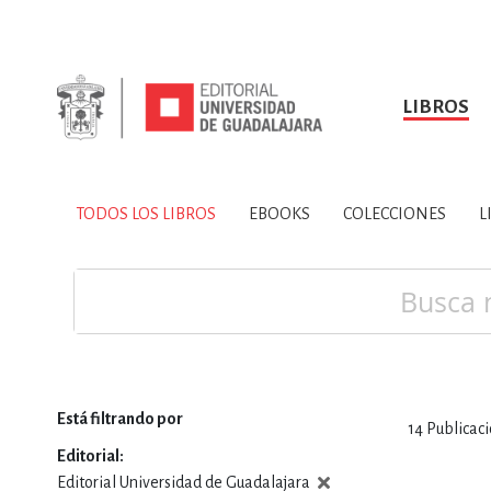
LIBROS
SOBRE NOSOTROS
TODOS LOS LIBROS
HISTORIA
EBOOKS
VINCULA
LIBRO
ARTES
BIO
TODOS LOS LIBROS
EBOOKS
COLECCIONES
L
CIENCIAS DE LA TI
Buscar
Está filtrando por
14
Publicac
CONSULTA, IN
Editorial
Editorial Universidad de Guadalajara