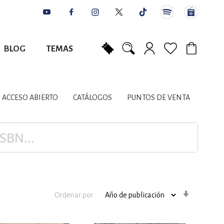
BLOG
TEMAS
Mi carrito
NES
AUTORES
CATÁLOGOS
COLABORADORES
PUNTOS DE VENTA
CONTACTO
IOS LITERARIOS
ACCESO ABIERTO
CATÁLOGOS
PUNTOS DE VENTA
NTE, PLANIFICACIÓN
A
Orden
Ordenar por
ascenden
DISCIPLINARES