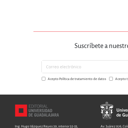
Suscríbete a nuestr
Suscríbase
a
Acepto Política de tratamiento de datos
Acepto t
nuestro
boletín:
Ing. Hugo Vázquez Reyes 39, interior 32-33,
Av. Juárez 976, Co