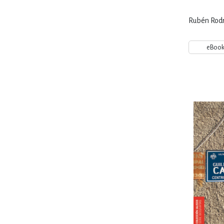
Rubén Rodr
eBoo