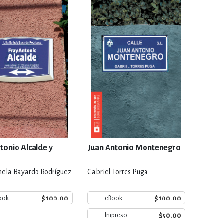
RE
DERECHO
ESTIÓN
 Y TEMAS AFINES
RQUEOLOGÍA
tonio Alcalde y
Juan Antonio Montenegro
a
thela Bayardo Rodríguez
Gabriel Torres Puga
JE Y LINGÜÍSTICA
$100.00
$100.00
ook
eBook
$50.00
Impreso