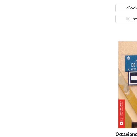
eBoo
Impre
Octaviano