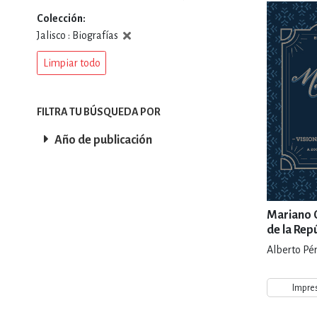
Colección
DEPORTES Y ACT
Jalisco : Biografías
Limpiar todo
ECONO
FILTRA TU BÚSQUEDA POR
Año de publicación
ESTILOS DE VIDA
FILOSOFÍA
Mariano O
de la Rep
de su nac
Alberto Pé
INFANTILES, JUVE
Impre