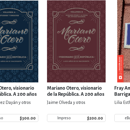
IVIDADES DE OCIO AL AIRE LIB
MÍA, FINANZAS, EMPRESA Y G
, AFICIONES Y OCIO
FICCIÓN
 Y RELIGIÓN
HISTORIA Y A
tero, visionario
Mariano Otero, visionario
Fray An
ública. A 200 años
de la República. A 200 años
Barrig
imiento
de su nacimiento
rez Dayán y otros
Jaime Olveda y otros
Lilia Es
NILES Y DIDÁCTICOS
LENGUA
$300.00
$200.00
so
Impreso
eB