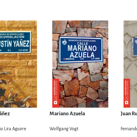
ENCIAS
MEDICINA, ENFERM
ICA, LIBROS DE CÓMICS, DIBU
 RELACIONES Y DESARROLLO P
SOCIEDAD Y CIENCIAS SOCIALE
OLOGÍA, INGENIERÍA, AGRICU
Yáñez
Mariano Azuela
Juan Ru
o Lira Aguirre
Wolfgang Vogt
Fernand