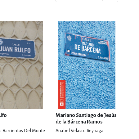
ERÍA, VETERINARIA
JOS ANIMADOS
ERSONAL
S
LTURA
lfo
Mariano Santiago de Jesús
de la Bárcena Ramos
o Barrientos Del Monte
Anabel Velasco Reynaga