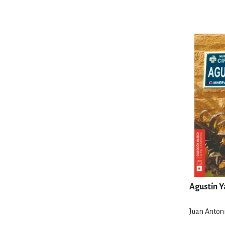
MATEMÁTICAS Y CI
NOVELA GRÁF
SALUD,
TECN
Agustín 
Juan Antoni