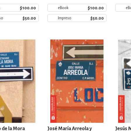
$100.00
$100.00
k
eBook
eB
$50.00
$50.00
so
Impreso
 de la Mora
José María Arreola y
Jesús M