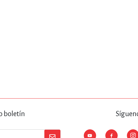
ENCIAS
MEDICINA, ENFERM
ICA, LIBROS DE CÓMICS, DIBU
 RELACIONES Y DESARROLLO P
SOCIEDAD Y CIENCIAS SOCIALE
OLOGÍA, INGENIERÍA, AGRICU
o boletín
Sígueno