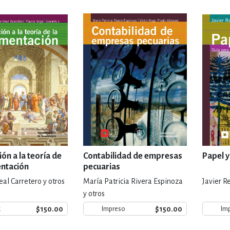
IVIDADES DE OCIO AL AIRE LIB
MÍA, FINANZAS, EMPRESA Y G
, AFICIONES Y OCIO
FICCIÓN
 Y RELIGIÓN
HISTORIA Y A
ón a la teoría de
Contabilidad de empresas
Papel y
entación
pecuarias
al Carretero y otros
María Patricia Rivera Espinoza
Javier R
NILES Y DIDÁCTICOS
LENGUA
y otros
$150.00
$150.00
k
Impreso
Im