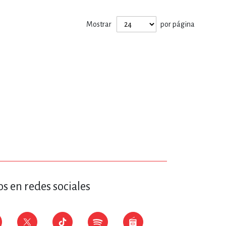
ERÍA, VETERINARIA
Mostrar
por página
JOS ANIMADOS
ERSONAL
S
LTURA
s en redes sociales