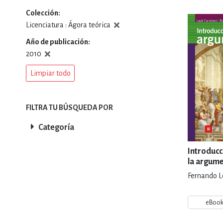
Colección
DEPORTES Y ACT
Licenciatura : Ágora teórica
Año de publicación
2010
ECONO
Limpiar todo
ESTILOS DE VIDA
FILTRA TU BÚSQUEDA POR
Categoría
FILOSOFÍA
Introducci
la argum
Fernando Le
INFANTILES, JUVE
eBoo