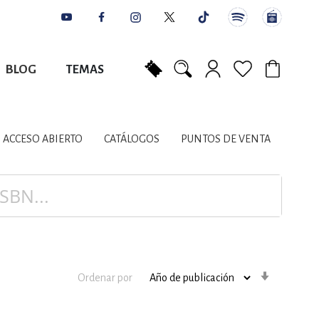
BLOG
TEMAS
Mi carrito
NES
AUTORES
CATÁLOGOS
COLABORADORES
PUNTOS DE VENTA
CONTACTO
IOS LITERARIOS
ACCESO ABIERTO
CATÁLOGOS
PUNTOS DE VENTA
NTE, PLANIFICACIÓN
A
Orden
Ordenar por
ascenden
DISCIPLINARES