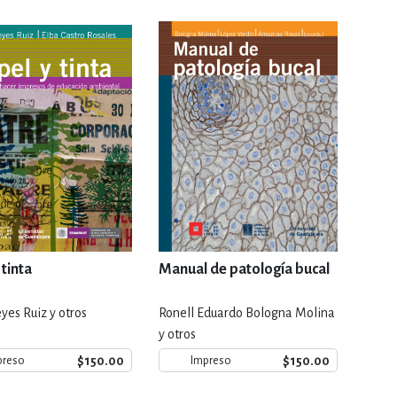
RE
DERECHO
ESTIÓN
 Y TEMAS AFINES
RQUEOLOGÍA
 tinta
Manual de patología bucal
eyes Ruiz y otros
Ronell Eduardo Bologna Molina
JE Y LINGÜÍSTICA
y otros
$150.00
$150.00
preso
Impreso