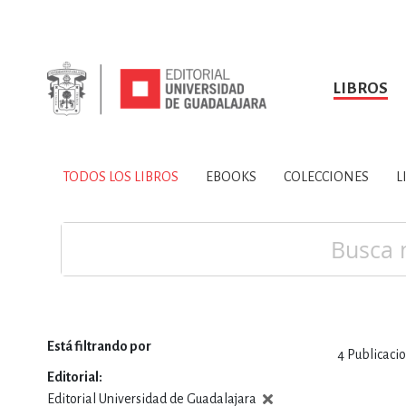
LIBROS
SOBRE NOSOTROS
TODOS LOS LIBROS
HISTORIA
EBOOKS
VINCULA
LIBRO
ARTES
BIO
TODOS LOS LIBROS
EBOOKS
COLECCIONES
L
CIENCIAS DE LA TI
Buscar
Está filtrando por
4
Publicaci
CONSULTA, IN
Editorial
Editorial Universidad de Guadalajara