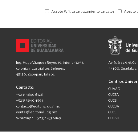
a
Acepto Política de tratamiento de datos
Acepto t
nuestro
boletín:
Ing. Hugo Vázquez Reyes 39, interior 32-33,
Av. Juárez 976, Co
colonia Industrial Los Belenes,
44100, Guadalajara
45150, Zapopan, Jalisco.
Centros Univer
Contacto:
CUAAD
+52 33 3640 6326
CUCEA
+52 33 3640 4594
CUCS
contacto@editorial.udg.mx
CUCBA
ventas@editorial.udg.mx
CUCEI
WhatsApp: +52 33 1433 6869
CUCSH