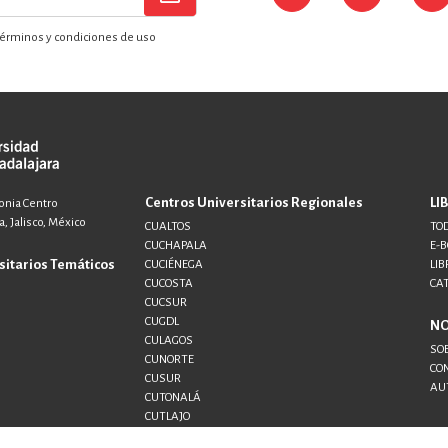
érminos y condiciones de uso
Centros Universitarios Regionales
LI
lonia Centro
, Jalisco, México
CUALTOS
TOD
CUCHAPALA
E-
sitarios Temáticos
CUCIÉNEGA
LIB
CUCOSTA
CA
CUCSUR
CUGDL
N
CULAGOS
SO
CUNORTE
CO
CUSUR
AU
CUTONALÁ
CUTLAJO
CUTLAQUE