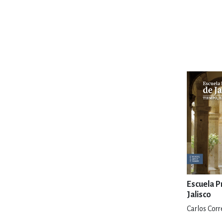
MATEMÁTICAS Y CI
NOVELA GRÁF
SALUD,
TECN
Escuela P
Jalisco
Carlos Corr