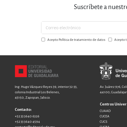
Suscríbete a nuestr
Suscríbase
a
Acepto Política de tratamiento de datos
Acepto t
nuestro
boletín:
Ing. Hugo Vázquez Reyes 39, interior 32-33,
Av. Juárez 976, Co
colonia Industrial Los Belenes,
44100, Guadalajara
45150, Zapopan, Jalisco.
Centros Univer
Contacto:
CUAAD
+52 33 3640 6326
CUCEA
+52 33 3640 4594
CUCS