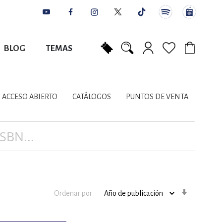
BLOG
TEMAS
Mi carrito
NES
AUTORES
CATÁLOGOS
COLABORADORES
PUNTOS DE VENTA
CONTACTO
IOS LITERARIOS
ACCESO ABIERTO
CATÁLOGOS
PUNTOS DE VENTA
NTE, PLANIFICACIÓN
A
Orden
Ordenar por
ascenden
DISCIPLINARES