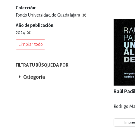
Colección
DEPORTES Y ACT
Fondo Universidad de Guadalajara
Año de publicación
2024
ECONO
Limpiar todo
ESTILOS DE VIDA
FILTRA TU BÚSQUEDA POR
Categoría
FILOSOFÍA
Raúl Padil
Rodrigo Ma
INFANTILES, JUVE
Impre