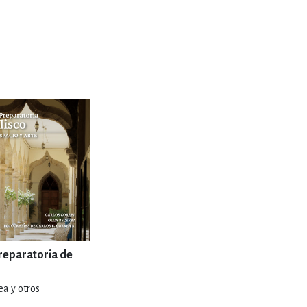
ENCIAS
MEDICINA, ENFERM
ICA, LIBROS DE CÓMICS, DIBU
 RELACIONES Y DESARROLLO P
SOCIEDAD Y CIENCIAS SOCIALE
OLOGÍA, INGENIERÍA, AGRICU
reparatoria de
ea y otros