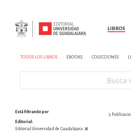
LIBROS
SOBRE NOSOTROS
TODOS LOS LIBROS
HISTORIA
EBOOKS
VINCULA
LIBRO
ARTES
BIO
TODOS LOS LIBROS
EBOOKS
COLECCIONES
L
CIENCIAS DE LA TI
Buscar
Está filtrando por
5
Publicaci
CONSULTA, IN
Editorial
Editorial Universidad de Guadalajara