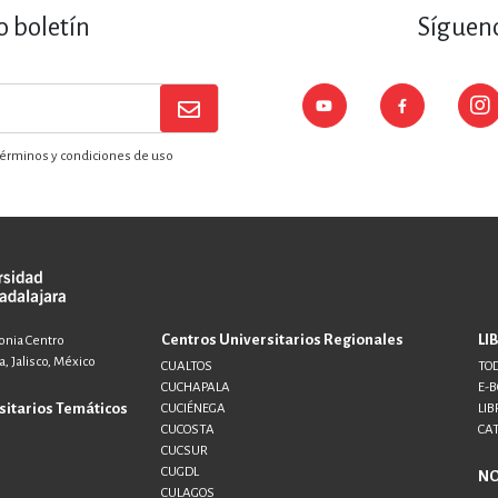
o boletín
Sígueno
érminos y condiciones de uso
Centros Universitarios Regionales
LI
lonia Centro
, Jalisco, México
CUALTOS
TOD
CUCHAPALA
E-
sitarios Temáticos
CUCIÉNEGA
LIB
CUCOSTA
CA
CUCSUR
CUGDL
N
CULAGOS