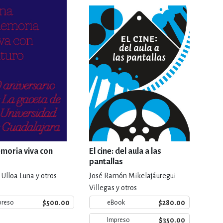
RE
DERECHO
ESTIÓN
 Y TEMAS AFINES
RQUEOLOGÍA
moria viva con
El cine: del aula a las
pantallas
 Ulloa Luna y otros
José Ramón Mikelajáuregui
JE Y LINGÜÍSTICA
Villegas y otros
$500.00
$280.00
preso
eBook
$350.00
Impreso