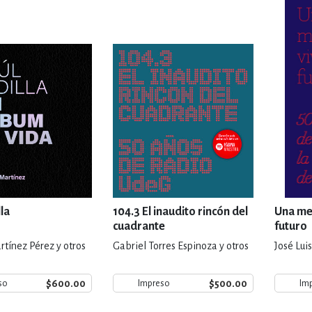
IVIDADES DE OCIO AL AIRE LIB
MÍA, FINANZAS, EMPRESA Y G
, AFICIONES Y OCIO
FICCIÓN
 Y RELIGIÓN
HISTORIA Y A
la
104.3 El inaudito rincón del
Una me
cuadrante
futuro
rtínez Pérez y otros
Gabriel Torres Espinoza y otros
José Luis
NILES Y DIDÁCTICOS
LENGUA
$600.00
$500.00
so
Impreso
Im