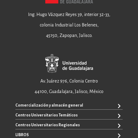
Ing. Hugo Vázquez Reyes 39, interior 32-33,
colonia Industrial Los Belenes,
45150, Zapopan, Jalisco.
Av. Juárez 976, Colonia Centro
44100, Guadalajara, Jalisco, México
Comercialización y almacén general
Centros Universitarios Temáticos
+52 33 3640 6326
+52 33 3640 4595
Centros Universitarios Regionales
CUAAD
contacto@editorial.udg.mx
CUCEA
LIBROS
CUALTOS