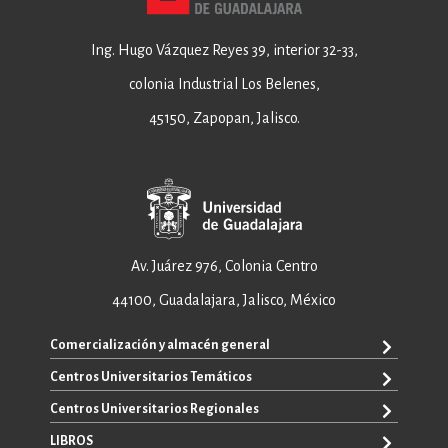
Ing. Hugo Vázquez Reyes 39, interior 32-33,
colonia Industrial Los Belenes,
45150, Zapopan, Jalisco.
Av. Juárez 976, Colonia Centro
44100, Guadalajara, Jalisco, México
Comercialización y almacén general
Centros Universitarios Temáticos
+52 33 3640 6326
+52 33 3640 4595
Centros Universitarios Regionales
CUAAD
contacto@editorial.udg.mx
CUCEA
LIBROS
CUALTOS