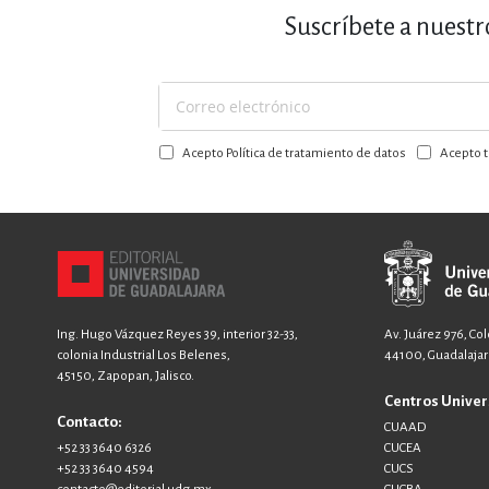
Suscríbete a nuestr
Suscríbase
a
Acepto Política de tratamiento de datos
Acepto t
nuestro
boletín:
Ing. Hugo Vázquez Reyes 39, interior 32-33,
Av. Juárez 976, Co
colonia Industrial Los Belenes,
44100, Guadalajara
45150, Zapopan, Jalisco.
Centros Univer
Contacto:
CUAAD
+52 33 3640 6326
CUCEA
+52 33 3640 4594
CUCS