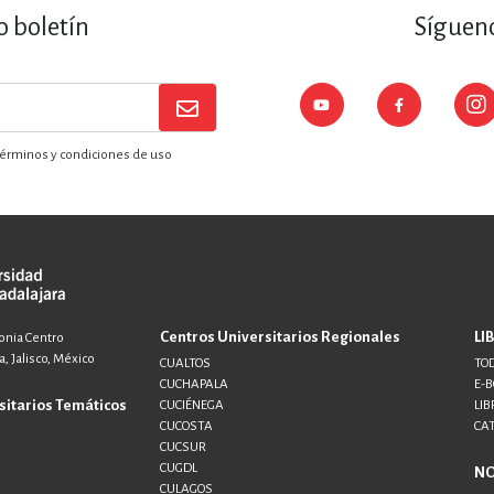
o boletín
Sígueno
érminos y condiciones de uso
Centros Universitarios Regionales
LI
lonia Centro
, Jalisco, México
CUALTOS
TOD
CUCHAPALA
E-
sitarios Temáticos
CUCIÉNEGA
LIB
CUCOSTA
CA
CUCSUR
CUGDL
N
CULAGOS