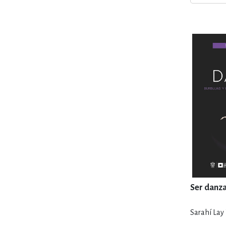
MATEMÁTICAS Y CI
NOVELA GRÁF
SALUD,
TECN
Ser danz
Sarahí Lay 