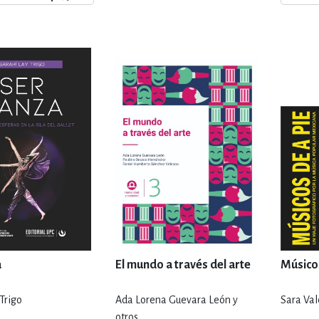
ENCIAS
MEDICINA, ENFERM
ICA, LIBROS DE CÓMICS, DIBU
 RELACIONES Y DESARROLLO P
SOCIEDAD Y CIENCIAS SOCIALE
OLOGÍA, INGENIERÍA, AGRICU
a
El mundo a través del arte
Músicos
Trigo
Ada Lorena Guevara León y
Sara Val
otros