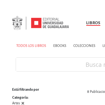
LIBROS
SOBRE NOSOTROS
TODOS LOS LIBROS
HISTORIA
EBOOKS
VINCULA
LIBRO
ARTES
BIO
TODOS LOS LIBROS
EBOOKS
COLECCIONES
L
CIENCIAS DE LA TI
Buscar
Está filtrando por
8
Publicaci
CONSULTA, IN
Categoría
Artes