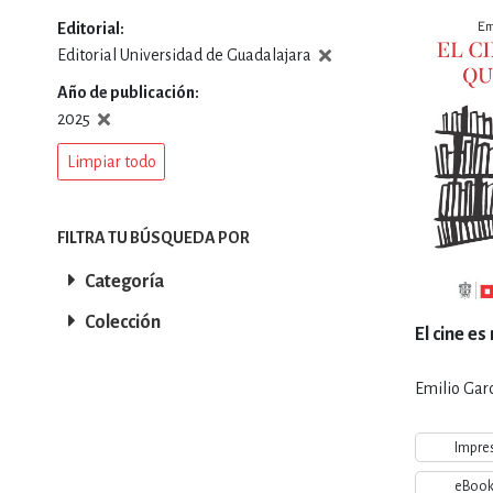
Editorial
DEPORTES Y ACT
Editorial Universidad de Guadalajara
Año de publicación
2025
ECONO
Limpiar todo
ESTILOS DE VIDA
FILTRA TU BÚSQUEDA POR
Categoría
Colección
FILOSOFÍA
El cine es
Emilio Garc
INFANTILES, JUVE
Impre
eBoo