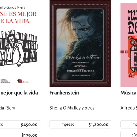
IVIDADES DE OCIO AL AIRE LIB
MÍA, FINANZAS, EMPRESA Y G
, AFICIONES Y OCIO
FICCIÓN
 Y RELIGIÓN
HISTORIA Y A
 mejor que la vida
Frankenstein
Música
ía Riera
Sheila O'Malley y otros
Alfredo
NILES Y DIDÁCTICOS
LENGUA
$450.00
$1,200.00
so
Impreso
Im
$179.00
k
eB