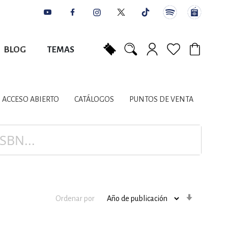
BLOG
TEMAS
Mi carrito
NES
AUTORES
CATÁLOGOS
COLABORADORES
PUNTOS DE VENTA
CONTACTO
IOS LITERARIOS
ACCESO ABIERTO
CATÁLOGOS
PUNTOS DE VENTA
NTE, PLANIFICACIÓN
A
Orden
Ordenar por
ascenden
DISCIPLINARES