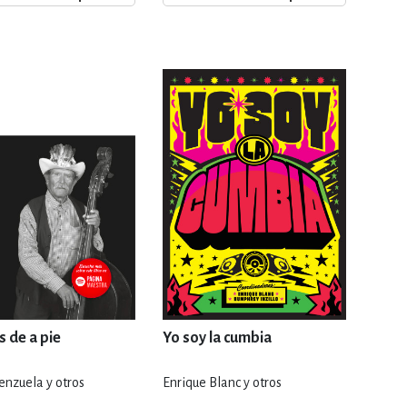
ERÍA, VETERINARIA
JOS ANIMADOS
ERSONAL
S
LTURA
 de a pie
Yo soy la cumbia
enzuela y otros
Enrique Blanc y otros