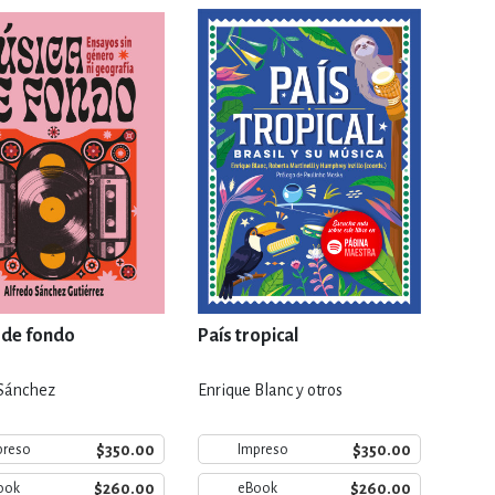
RE
DERECHO
ESTIÓN
 Y TEMAS AFINES
RQUEOLOGÍA
 de fondo
País tropical
 Sánchez
Enrique Blanc y otros
JE Y LINGÜÍSTICA
$350.00
$350.00
preso
Impreso
$260.00
$260.00
ook
eBook