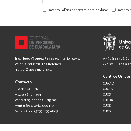
a
Acepto Política de tratamiento de datos
Acepto t
nuestro
boletín:
Ing. Hugo Vázquez Reyes 39, interior 32-33,
Av. Juárez 976, Co
colonia Industrial Los Belenes,
44100, Guadalajara
45150, Zapopan, Jalisco.
Centros Univer
Contacto:
CUAAD
+52 33 3640 6326
CUCEA
+52 33 3640 4594
CUCS
contacto@editorial.udg.mx
CUCBA
ventas@editorial.udg.mx
CUCEI
WhatsApp: +52 33 1433 6869
CUCSH