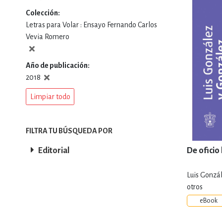
Colección
DEPORTES Y ACT
Letras para Volar : Ensayo Fernando Carlos
Vevia Romero
ECONO
Año de publicación
2018
Limpiar todo
ESTILOS DE VIDA
FILTRA TU BÚSQUEDA POR
FILOSOFÍA
Editorial
De oficio
Luis Gonzá
INFANTILES, JUVE
otros
eBook