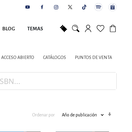
BLOG
TEMAS
Mi carrito
NES
AUTORES
CATÁLOGOS
COLABORADORES
PUNTOS DE VENTA
CONTACTO
IOS LITERARIOS
ACCESO ABIERTO
CATÁLOGOS
PUNTOS DE VENTA
NTE, PLANIFICACIÓN
A
Orden
Ordenar por
ascenden
DISCIPLINARES