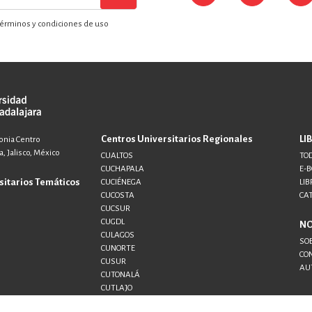
érminos y condiciones de uso
Centros Universitarios Regionales
LI
lonia Centro
, Jalisco, México
CUALTOS
TOD
CUCHAPALA
E-
sitarios Temáticos
CUCIÉNEGA
LIB
CUCOSTA
CA
CUCSUR
CUGDL
N
CULAGOS
SO
CUNORTE
CO
CUSUR
AU
CUTONALÁ
CUTLAJO
CUTLAQUE