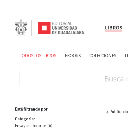
LIBROS
SOBRE NOSOTROS
TODOS LOS LIBROS
HISTORIA
EBOOKS
VINCULA
LIBRO
ARTES
BIO
TODOS LOS LIBROS
EBOOKS
COLECCIONES
L
CIENCIAS DE LA TI
Buscar
Está filtrando por
4
Publicaci
CONSULTA, IN
Categoría
Ensayos literarios