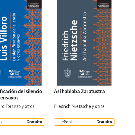
RE
DERECHO
ESTIÓN
 Y TEMAS AFINES
RQUEOLOGÍA
ficación del silencio
Así hablaba Zaratustra
s ensayos
oro Toranzo y otros
Friedrich Nietzsche y otros
JE Y LINGÜÍSTICA
ok
Gratuito
eBook
Gratuito