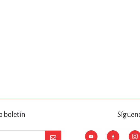
ENCIAS
MEDICINA, ENFERM
ICA, LIBROS DE CÓMICS, DIBU
 RELACIONES Y DESARROLLO P
SOCIEDAD Y CIENCIAS SOCIALE
OLOGÍA, INGENIERÍA, AGRICU
o boletín
Sígueno