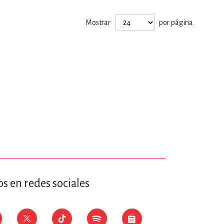
ERÍA, VETERINARIA
Mostrar
por página
JOS ANIMADOS
ERSONAL
S
LTURA
s en redes sociales