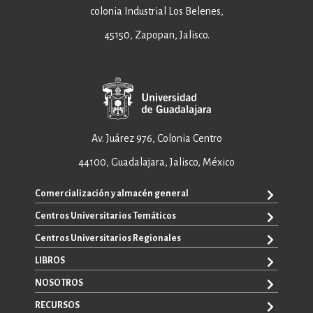
colonia Industrial Los Belenes,
45150, Zapopan, Jalisco.
Av. Juárez 976, Colonia Centro
44100, Guadalajara, Jalisco, México
Comercialización y almacén general
Centros Universitarios Temáticos
+52 33 3640 6326
+52 33 3640 4595
Centros Universitarios Regionales
CUAAD
contacto@editorial.udg.mx
CUCEA
LIBROS
CUALTOS
ventas@editorial.udg.mx
CUCS
CUCHAPALA
NOSOTROS
WhatsApp: +52 33 1433 6869
TODOS LOS LIBROS
CUCBA
CUCIÉNEGA
E-BOOKS
RECURSOS
CUCEI
SOBRE NOSOTROS