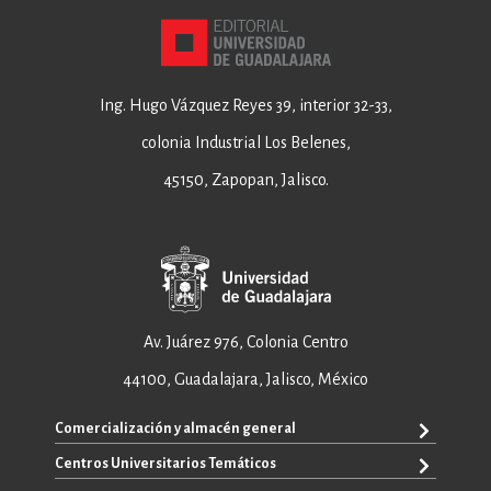
Ing. Hugo Vázquez Reyes 39, interior 32-33,
colonia Industrial Los Belenes,
45150, Zapopan, Jalisco.
Av. Juárez 976, Colonia Centro
44100, Guadalajara, Jalisco, México
Comercialización y almacén general
Centros Universitarios Temáticos
+52 33 3640 6326