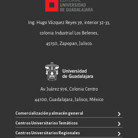
Ing. Hugo Vázquez Reyes 39, interior 32-33,
colonia Industrial Los Belenes,
45150, Zapopan, Jalisco.
Av. Juárez 976, Colonia Centro
44100, Guadalajara, Jalisco, México
Comercialización y almacén general
Centros Universitarios Temáticos
+52 33 3640 6326
+52 33 3640 4595
Centros Universitarios Regionales
CUAAD